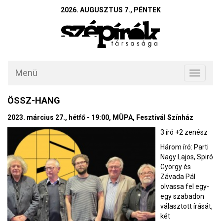
2026. AUGUSZTUS 7., PÉNTEK
Menü
Toggle
navigati
ÖSSZ-HANG
2023. március 27., hétfő - 19:00, MÜPA, Fesztivál Színház
3 író +2 zenész
Három író: Parti
Nagy Lajos, Spiró
György és
Závada Pál
olvassa fel egy-
egy szabadon
választott írását,
két