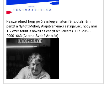
Ha szeretnéd, hogy jövőre is legyen atomfény, utalj némi
pénzt a Nyitott Műhely Alapítványnak (azt írja Laci, hogy már
1-2 ezer forint is növeli az esélyt a túlélésre). 11712059-
20001663 (Cserna-Szabó András)