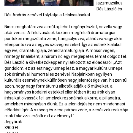
jazzmuzsikus:
Dés László és
Dés András zenével folytatja a felolvasásokat.
Nincs meghatározva a műfaj, lehet regényrészlet, novella vagy
akár vers is. A felolvasások közben megfelelő dramaturgiai
pontokon megszólal a zene, hangsúlyozva, aláhúzva vagy akár
ellenpontozva az egyes szövegrészeket. Így az estnek kialakul
egy íve, dramaturgiája, zenedramaturgiája. A műsor végén,
mintegy fináléként, a három író egy meglepetés témát dolgoz fel.
Dés László a következőképpen nyilatkozott az előadásról: „Azt
gondolom, ez az est nagy ünnep lesz, a magyar kultúra ünnepe,
sok drámával, humorral és zenével. Napjainkban egy ilyen
kulturális eseménynek különösen nagy jelentősége van, hiszen túl
azon, hogy nagy formátumú alkotók adják elő műveiket, a
hagyományos irodalmi estekkel ellentétben itt az írók olyan
írásaikat olvassák fel, amelyek rezonálnak a korra, a pillanatra,
amelyben mindnyájan élünk. Ez a jelenidejűség nem mindennapi
előadást ígér. A szöveg és zene párbeszéde, a zenészek reakciója
csak fokozza, erősíti ezt az élményt.”
Jegyárak
3900 Ft