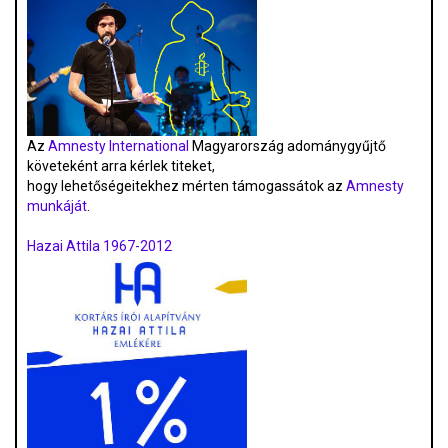
Az
Amnesty International
Magyarország adománygyűjtő
követeként arra kérlek titeket,
hogy lehetőségeitekhez mérten támogassátok az
Amnesty
munkáját
.
Hazai Attila 1967-2012