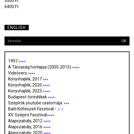
5500 Ft
6400 Ft
ENGLISH
OK
1997
>>>>
A Társaság honlapja (2005-2015)
>>>>
Videóvers
>>>>
Könyvhajlék, 2017
>>>
Könyvhajlék, 2020
>>>>
Könyvhajlék, 2023
>>>>
Budapest-töredékek
>>>>
Szépírók youtube csatornája
>>>
Balti Költészeti Fesztivál
1.
2.
3.
XV. Szépíró Fesztivál
>>>>
Alapszabály, 2012
>>>>
Alapszabály, 2016
>>>>
Alapszabály, 2020
>>>>