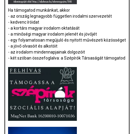
Ha támogatod munkánkat, akkor
- az ország legnagyobb független irodalmi szervezetét
- kedvenc íróidat
- a kortárs magyar irodalom oktatását
- a minőségi magyar irodalom jelenét és jövőjét
- egy folyamatosan megújuló és nyitott művészeti közösséget
- a jövő olvasóit és alkotóit
- az irodalom mindennapjainak dolgozóit
- két szóban összefoglalva: a Szépírók Társaságát támogatod