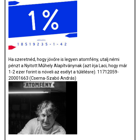
Ha szeretnéd, hogy jövőre is legyen atomfény, utalj némi
pénzt a Nyitott Műhely Alapítványnak (azt írja Laci, hogy már
1-2 ezer forint is növeli az esélyt a túlélésre). 11712059-
20001663 (Cserna-Szabó András)