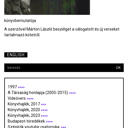
könyvbemutatója
A szerzővel Márton László beszélget a válogatott és új verseket
tartalmazó kötetről.
ENGLISH
OK
1997
>>>>
A Társaság honlapja (2005-2015)
>>>>
Videóvers
>>>>
Könyvhajlék, 2017
>>>
Könyvhajlék, 2020
>>>>
Könyvhajlék, 2023
>>>>
Budapest-töredékek
>>>>
Szépírók youtube csatornája
>>>