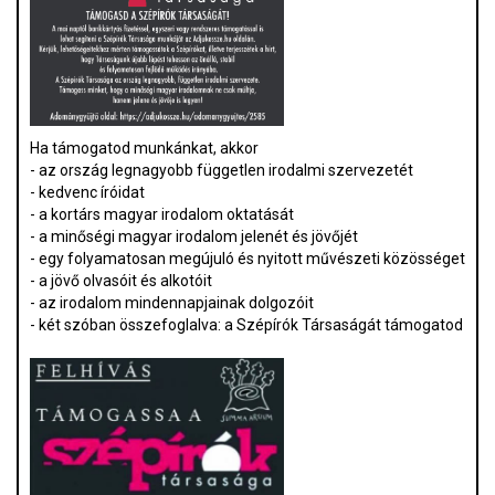
Ha támogatod munkánkat, akkor
- az ország legnagyobb független irodalmi szervezetét
- kedvenc íróidat
- a kortárs magyar irodalom oktatását
- a minőségi magyar irodalom jelenét és jövőjét
- egy folyamatosan megújuló és nyitott művészeti közösséget
- a jövő olvasóit és alkotóit
- az irodalom mindennapjainak dolgozóit
- két szóban összefoglalva: a Szépírók Társaságát támogatod