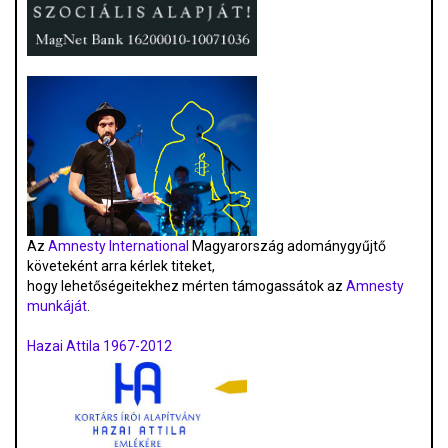
Az
Amnesty International
Magyarország adománygyűjtő
követeként arra kérlek titeket,
hogy lehetőségeitekhez mérten támogassátok az
Amnesty
munkáját
.
Hazai Attila 1967-2012