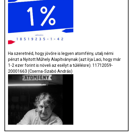
Ha szeretnéd, hogy jövőre is legyen atomfény, utalj némi
pénzt a Nyitott Műhely Alapítványnak (azt írja Laci, hogy már
1-2 ezer forint is növeli az esélyt a túlélésre). 11712059-
20001663 (Cserna-Szabó András)