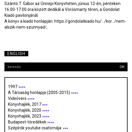
Szántó T. Gábor az Ünnepi Könyvhéten, június 12-én, pénteken
16.00-17.00 óra között dedikál a Vörösmarty téren, a Gondolat
Kiadó pavilonjánál.
A könyv a kiadó honlapján: https://gondolatkiado.hu/.../kor.../nem-
alszik-nem-szunnyad/,
ENGLISH
OK
1997
>>>>
A Társaság honlapja (2005-2015)
>>>>
Videóvers
>>>>
Könyvhajlék, 2017
>>>
Könyvhajlék, 2020
>>>>
Könyvhajlék, 2023
>>>>
Budapest-töredékek
>>>>
Szépírók youtube csatornája
>>>