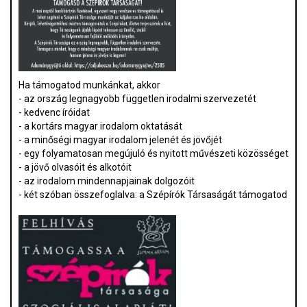
Ha támogatod munkánkat, akkor
- az ország legnagyobb független irodalmi szervezetét
- kedvenc íróidat
- a kortárs magyar irodalom oktatását
- a minőségi magyar irodalom jelenét és jövőjét
- egy folyamatosan megújuló és nyitott művészeti közösséget
- a jövő olvasóit és alkotóit
- az irodalom mindennapjainak dolgozóit
- két szóban összefoglalva: a Szépírók Társaságát támogatod