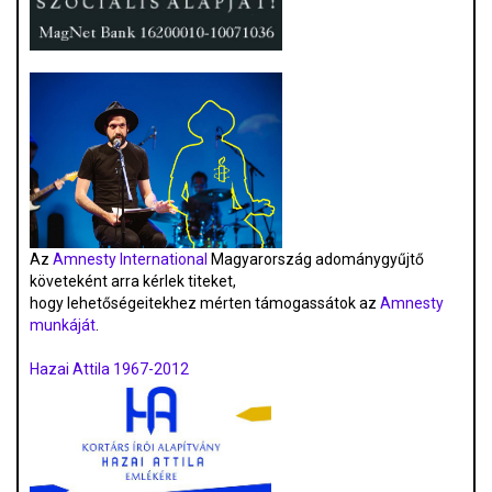
Az
Amnesty International
Magyarország adománygyűjtő
követeként arra kérlek titeket,
hogy lehetőségeitekhez mérten támogassátok az
Amnesty
munkáját
.
Hazai Attila 1967-2012