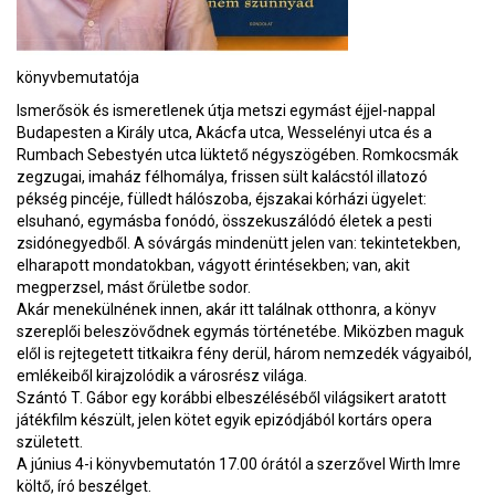
könyvbemutatója
Ismerősök és ismeretlenek útja metszi egymást éjjel-nappal
Budapesten a Király utca, Akácfa utca, Wesselényi utca és a
Rumbach Sebestyén utca lüktető négyszögében. Romkocsmák
zegzugai, imaház félhomálya, frissen sült kalácstól illatozó
pékség pincéje, fülledt hálószoba, éjszakai kórházi ügyelet:
elsuhanó, egymásba fonódó, összekuszálódó életek a pesti
zsidónegyedből. A sóvárgás mindenütt jelen van: tekintetekben,
elharapott mondatokban, vágyott érintésekben; van, akit
megperzsel, mást őrületbe sodor.
Akár menekülnének innen, akár itt találnak otthonra, a könyv
szereplői beleszövődnek egymás történetébe. Miközben maguk
elől is rejtegetett titkaikra fény derül, három nemzedék vágyaiból,
emlékeiből kirajzolódik a városrész világa.
Szántó T. Gábor egy korábbi elbeszéléséből világsikert aratott
játékfilm készült, jelen kötet egyik epizódjából kortárs opera
született.
A június 4-i könyvbemutatón 17.00 órától a szerzővel Wirth Imre
költő, író beszélget.