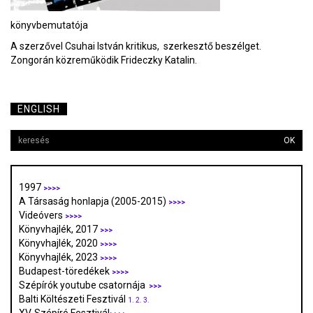
könyvbemutatója
A szerzővel Csuhai István kritikus, szerkesztő beszélget.
Zongorán közreműködik Frideczky Katalin.
ENGLISH
OK
1997
>>>>
A Társaság honlapja (2005-2015)
>>>>
Videóvers
>>>>
Könyvhajlék, 2017
>>>
Könyvhajlék, 2020
>>>>
Könyvhajlék, 2023
>>>>
Budapest-töredékek
>>>>
Szépírók youtube csatornája
>>>
Balti Költészeti Fesztivál
1.
2.
3.