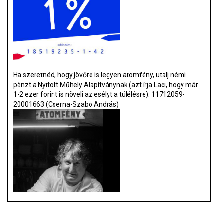
Ha szeretnéd, hogy jövőre is legyen atomfény, utalj némi
pénzt a Nyitott Műhely Alapítványnak (azt írja Laci, hogy már
1-2 ezer forint is növeli az esélyt a túlélésre). 11712059-
20001663 (Cserna-Szabó András)