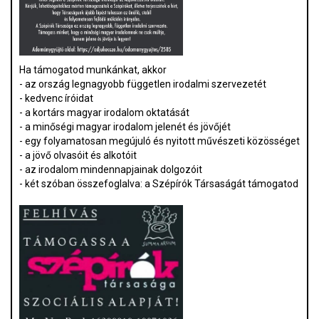
Ha támogatod munkánkat, akkor
- az ország legnagyobb független irodalmi szervezetét
- kedvenc íróidat
- a kortárs magyar irodalom oktatását
- a minőségi magyar irodalom jelenét és jövőjét
- egy folyamatosan megújuló és nyitott művészeti közösséget
- a jövő olvasóit és alkotóit
- az irodalom mindennapjainak dolgozóit
- két szóban összefoglalva: a Szépírók Társaságát támogatod