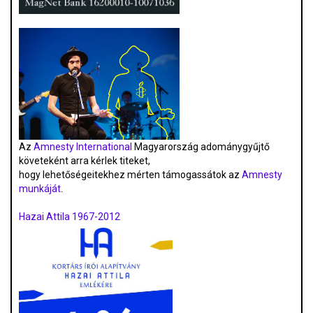
Az
Amnesty International
Magyarország adománygyűjtő
követeként arra kérlek titeket,
hogy lehetőségeitekhez mérten támogassátok az
Amnesty
munkáját
.
Hazai Attila 1967-2012