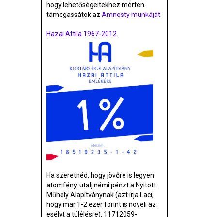
hogy lehetőségeitekhez mérten
támogassátok az
Amnesty munkáját
.
Hazai Attila 1967-2012
Ha szeretnéd, hogy jövőre is legyen
atomfény, utalj némi pénzt a Nyitott
Műhely Alapítványnak (azt írja Laci,
hogy már 1-2 ezer forint is növeli az
esélyt a túlélésre). 11712059-