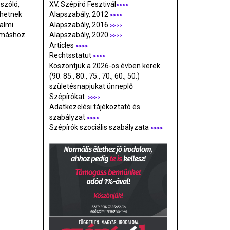
szóló,
XV. Szépíró Fesztivál
>>>>
rhetnek
Alapszabály, 2012
>>>>
dalmi
Alapszabály, 2016
>>>>
ymáshoz.
Alapszabály, 2020
>>>>
Articles
>>>>
Rechtsstatut
>>>>
Köszöntjük a 2026-os évben kerek
(90. 85., 80., 75., 70., 60., 50.)
születésnapjukat ünneplő
Szépírókat
>>>>
Adatkezelési tájékoztató és
szabályzat
>>>
>
Szépírók szociális szabályzata
>>>>