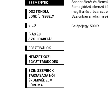
Sándor életét és életmű
ESEMÉNYEK
őt megidéző, elemző írá
ÖSZTÖNDÍJ,
meg lírai és prózai szöv
JOGDÍJ, SEGÉLY
Szalonban arról is mes
SILO
Belépőjegy: 500 Ft
ÍRÁS ÉS
SZOLIDARITÁS
FESZTIVÁLOK
NEMZETKÖZI
EGYÜTTMŰKÖDÉS
SZÍN SZÉPÍRÓK
TÁRSASÁGA NŐI
ÉRDEKVÉDELMI
FÓRUMA