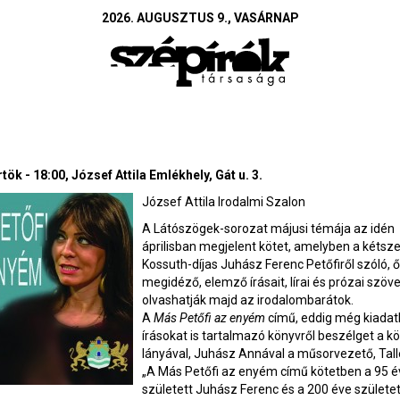
2026. AUGUSZTUS 9., VASÁRNAP
tök - 18:00, József Attila Emlékhely, Gát u. 3.
József Attila Irodalmi Szalon
A Látószögek-sorozat májusi témája az idén
áprilisban megjelent kötet, amelyben a kétsz
Kossuth-díjas Juhász Ferenc Petőfiről szóló, ő
megidéző, elemző írásait, lírai és prózai szöv
olvashatják majd az irodalombarátok.
A
Más Petőfi az enyém
című, eddig még kiadat
írásokat is tartalmazó könyvről beszélget a kö
lányával, Juhász Annával a műsorvezető, Tall
„A Más Petőfi az enyém című kötetben a 95 é
született Juhász Ferenc és a 200 éve születet