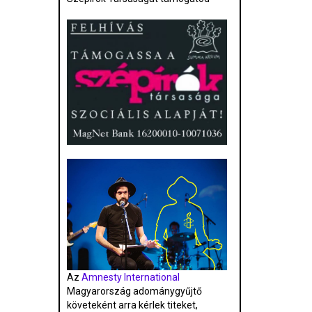
Az
Amnesty International
Magyarország adománygyűjtő
követeként arra kérlek titeket,