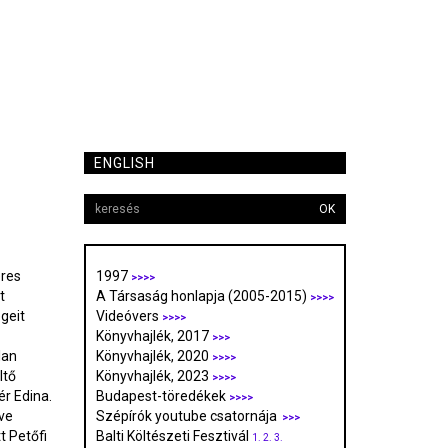
ENGLISH
OK
eres
1997
>>>>
t
A Társaság honlapja (2005-2015)
>>>>
egeit
Videóvers
>>>>
Könyvhajlék, 2017
>>>
lan
Könyvhajlék, 2020
>>>>
ltő
Könyvhajlék, 2023
>>>>
ér Edina.
Budapest-töredékek
>>>>
ve
Szépírók youtube csatornája
>>>
t Petőfi
Balti Költészeti Fesztivál
1.
2.
3.