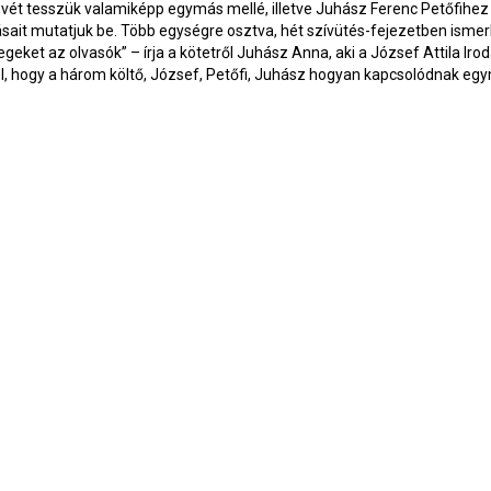
vét tesszük valamiképp egymás mellé, illetve Juhász Ferenc Petőfihez 
sait mutatjuk be. Több egységre osztva, hét szívütés-fejezetben isme
egeket az olvasók” – írja a kötetről Juhász Anna, aki a József Attila Iro
él, hogy a három költő, József, Petőfi, Juhász hogyan kapcsolódnak eg