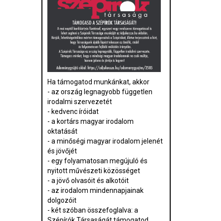
Ha támogatod munkánkat, akkor
- az ország legnagyobb független
irodalmi szervezetét
- kedvenc íróidat
- a kortárs magyar irodalom
oktatását
- a minőségi magyar irodalom jelenét
és jövőjét
- egy folyamatosan megújuló és
nyitott művészeti közösséget
- a jövő olvasóit és alkotóit
- az irodalom mindennapjainak
dolgozóit
- két szóban összefoglalva: a
Szépírók Társaságát támogatod