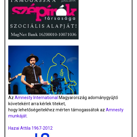
Az
Amnesty International
Magyarország adománygyűjtő
követeként arra kérlek titeket,
hogy lehetőségeitekhez mérten támogassátok az
Amnesty
munkáját
.
Hazai Attila 1967-2012