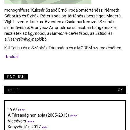
monográfusa, Kulcsár Szabó Ernő irodalomtörténész, Németh
Gábor író és Szirák Péter irodalomtörténész beszélget. Moderál
Vígh Levente kritikus. Az esten a Csokonai Nemzeti Színház
színművésze, Vranyecz Artúr tolmácsolásában hangzanak el
részletek az
Egy nő
ből, a
Harmonia cælestis
ből, az
Esti
ből és
a
Hasnyálmirigynapló
ból.
KULTer.hu és a Szépírók Társasága és a MODEM szervezésében
fb-oldal
ENGLISH
OK
1997
>>>>
A Társaság honlapja (2005-2015)
>>>>
Videóvers
>>>>
Könyvhajlék, 2017
>>>