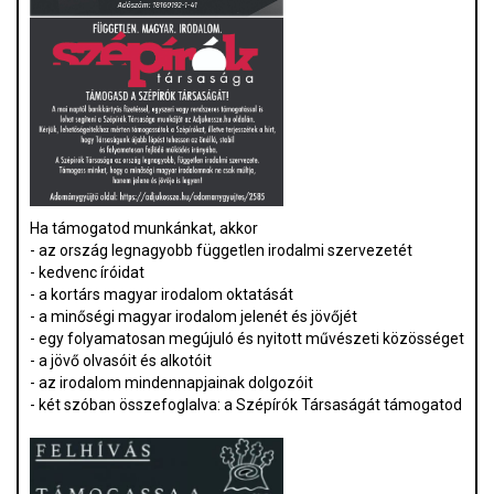
Ha támogatod munkánkat, akkor
- az ország legnagyobb független irodalmi szervezetét
- kedvenc íróidat
- a kortárs magyar irodalom oktatását
- a minőségi magyar irodalom jelenét és jövőjét
- egy folyamatosan megújuló és nyitott művészeti közösséget
- a jövő olvasóit és alkotóit
- az irodalom mindennapjainak dolgozóit
- két szóban összefoglalva: a Szépírók Társaságát támogatod