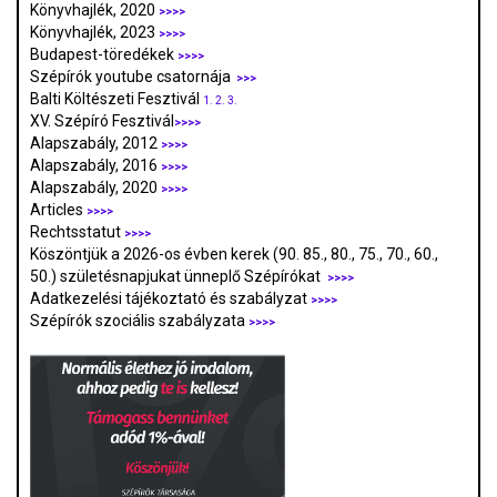
Könyvhajlék, 2020
>>>>
Könyvhajlék, 2023
>>>>
Budapest-töredékek
>>>>
Szépírók youtube csatornája
>>>
Balti Költészeti Fesztivál
1.
2.
3.
XV. Szépíró Fesztivál
>>>>
Alapszabály, 2012
>>>>
Alapszabály, 2016
>>>>
Alapszabály, 2020
>>>>
Articles
>>>>
Rechtsstatut
>>>>
Köszöntjük a 2026-os évben kerek (90. 85., 80., 75., 70., 60.,
50.) születésnapjukat ünneplő Szépírókat
>>>>
Adatkezelési tájékoztató és szabályzat
>>>
>
Szépírók szociális szabályzata
>>>>