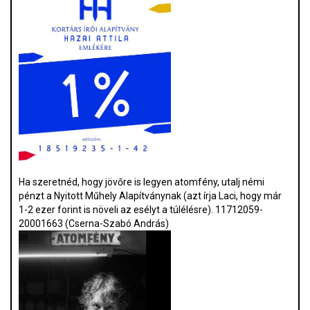
Ha szeretnéd, hogy jövőre is legyen atomfény, utalj némi
pénzt a Nyitott Műhely Alapítványnak (azt írja Laci, hogy már
1-2 ezer forint is növeli az esélyt a túlélésre). 11712059-
20001663 (Cserna-Szabó András)