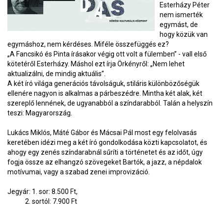
Esterházy Péter
nem ismerték
egymást, de
hogy közük van
egymáshoz, nem kérdéses. Miféle összefüggés ez?
„A Fancsikó és Pinta írásakor végig ott volt a fülemben” - vall első
kötetéről Esterházy. Máshol ezt írja Örkényről: „Nem lehet
aktualizálni, de mindig aktuális”.
A két író világa generációs távolságuk, stiláris különbözőségük
ellenére nagyon is alkalmas a párbeszédre. Mintha két alak, két
szereplő lennének, de ugyanabból a színdarabból. Talán a helyszín
teszi: Magyarország.
Lukács Miklós, Máté Gábor és Mácsai Pál most egy felolvasás
keretében idézi meg a két író gondolkodása közti kapcsolatot, és
ahogy egy zenés színdarabnál sűríti a történetet és az időt, úgy
fogja össze az elhangzó szövegeket Bartók, a jazz, a népdalok
motívumai, vagy a szabad zenei improvizáció.
Jegyár: 1. sor: 8.500 Ft,
2. sortól: 7.900 Ft