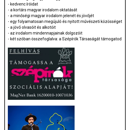
- kedvenc íróidat
- a kortárs magyar irodalom oktatását
- a minőségi magyar irodalom jelenét és jövőjét
- egy folyamatosan megújuló és nyitott művészeti közösséget
- a jövő olvasóit és alkotóit
- az irodalom mindennapjainak dolgozóit
- két szóban összefoglalva: a Szépírók Társaságát támogatod