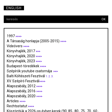
ENGLISH
OK
1997
>>>>
A Társaság honlapja (2005-2015)
>>>>
Videóvers
>>>>
Könyvhajlék, 2017
>>>
Könyvhajlék, 2020
>>>>
Könyvhajlék, 2023
>>>>
Budapest-töredékek
>>>>
Szépírók youtube csatornája
>>>
Balti Költészeti Fesztivál
1.
2.
3.
XV. Szépíró Fesztivál
>>>>
Alapszabály, 2012
>>>>
Alapszabály, 2016
>>>>
Alapszabály, 2020
>>>>
Articles
>>>>
Rechtsstatut
>>>>
Köszöntjük a 2026-os évben kerek (90. 85., 80., 75., 70., 60.,