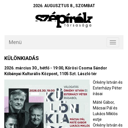
2026. AUGUSZTUS 8., SZOMBAT
Menü
Toggle
navigati
KÜLÖNKIADÁS
2026. március 30., hétfő - 19:00, Kőrösi Csoma Sándor
Kőbányai Kulturális Központ, 1105 Szt. László tér
Örkény István és
Esterházy Péter
írásai
Máté Gábor,
Mácsai Pál és
Lukács Miklós
estje
Örkény István és