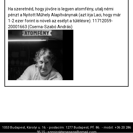
Ha szeretnéd, hogy jövőre is legyen atomfény, utalj némi
pénzt a Nyitott Műhely Alapítványnak (azt írja Laci, hogy már
1-2 ezer forint is növeli az esélyt a túlélésre). 11712059-
20001663 (Cserna-Szabó András)
1053 Budapest, Károlyi u. 16. - postacím: 1277 Budapest, Pf. 86. - mobil: +36 20 286
95 15 - szepiroktarsasaga@gmail.com