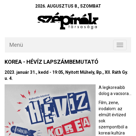
2026. AUGUSZTUS 8., SZOMBAT
Menü
Toggle
navigati
KOREA - HÉVÍZ LAPSZÁMBEMUTATÓ
2023. január 31., kedd - 19:05, Nyitott Műhely, Bp., XII. Ráth Gy.
u. 4.
A legkoreaibb
dolog a vacsora...
Film, zene,
irodalom: az
elmúlt évtized
sok
szempontból a
koreai kultúra