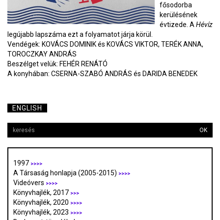
fősodorba
kerülésének
évtizede. A
Hévíz
legújabb lapszáma ezt a folyamatot járja körül.
Vendégek: KOVÁCS DOMINIK és KOVÁCS VIKTOR, TERÉK ANNA,
TOROCZKAY ANDRÁS
Beszélget velük: FEHÉR RENÁTÓ
A konyhában: CSERNA-SZABÓ ANDRÁS és DARIDA BENEDEK
ENGLISH
OK
1997
>>>>
A Társaság honlapja (2005-2015)
>>>>
Videóvers
>>>>
Könyvhajlék, 2017
>>>
Könyvhajlék, 2020
>>>>
Könyvhajlék, 2023
>>>>