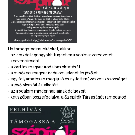
Ha támogatod munkánkat, akkor
- az ország legnagyobb független irodalmi szervezetét
- kedvenc íróidat
- a kortárs magyar irodalom oktatását
- a minőségi magyar irodalom jelenét és jövőjét
- egy folyamatosan megújuló és nyitott művészeti közösséget
- a jövő olvasóit és alkotóit
- az irodalom mindennapjainak dolgozóit
- két szóban összefoglalva: a Szépírók Társaságát támogatod