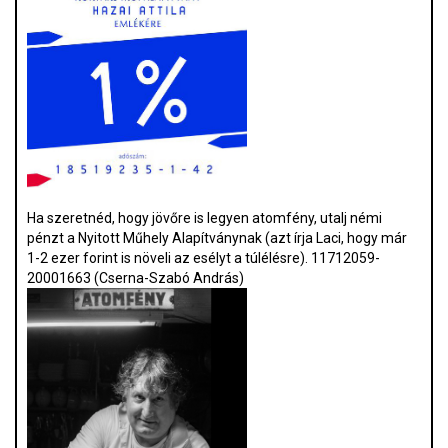
Ha szeretnéd, hogy jövőre is legyen atomfény, utalj némi
pénzt a Nyitott Műhely Alapítványnak (azt írja Laci, hogy már
1-2 ezer forint is növeli az esélyt a túlélésre). 11712059-
20001663 (Cserna-Szabó András)