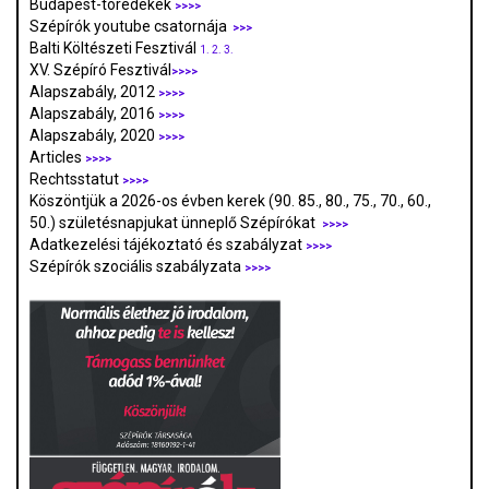
Budapest-töredékek
>>>>
Szépírók youtube csatornája
>>>
Balti Költészeti Fesztivál
1.
2.
3.
XV. Szépíró Fesztivál
>>>>
Alapszabály, 2012
>>>>
Alapszabály, 2016
>>>>
Alapszabály, 2020
>>>>
Articles
>>>>
Rechtsstatut
>>>>
Köszöntjük a 2026-os évben kerek (90. 85., 80., 75., 70., 60.,
50.) születésnapjukat ünneplő Szépírókat
>>>>
Adatkezelési tájékoztató és szabályzat
>>>
>
Szépírók szociális szabályzata
>>>>