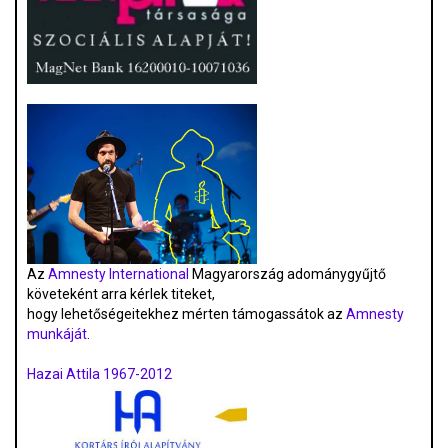
Az
Amnesty International
Magyarország adománygyűjtő
követeként arra kérlek titeket,
hogy lehetőségeitekhez mérten támogassátok az
Amnesty
munkáját
.
Hazai Attila 1967-2012