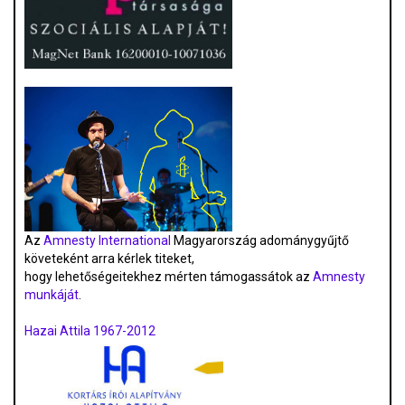
Az
Amnesty International
Magyarország adománygyűjtő
követeként arra kérlek titeket,
hogy lehetőségeitekhez mérten támogassátok az
Amnesty
munkáját
.
Hazai Attila 1967-2012