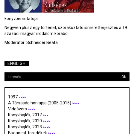
könyvbemutatója
Negyven plusz egy történet, szórakoztató ismeretterjesztés a 19.
századi magyar iirodalom korából.
Moderátor: Schneider Beáta
ENGLISH
OK
1997
>>>>
A Társaság honlapja (2005-2015)
>>>>
Videóvers
>>>>
Könyvhajlék, 2017
>>>
Könyvhajlék, 2020
>>>>
Könyvhajlék, 2023
>>>>
Budapest-töredékek
>>>>