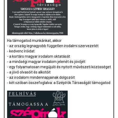
Ha támogatod munkánkat, akkor
- az ország legnagyobb független irodalmi szervezetét
- kedvenc íróidat
- a kortárs magyar irodalom oktatását
- a minőségi magyar irodalom jelenét és jövőjét
- egy folyamatosan megújuló és nyitott művészeti közösséget
- a jövő olvasóit és alkotóit
- az irodalom mindennapjainak dolgozóit
- két szóban összefoglalva: a Szépírók Társaságát támogatod