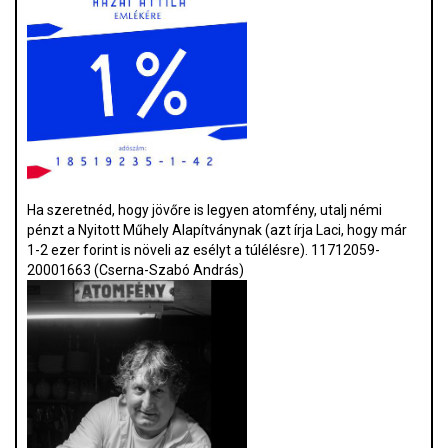
Ha szeretnéd, hogy jövőre is legyen atomfény, utalj némi
pénzt a Nyitott Műhely Alapítványnak (azt írja Laci, hogy már
1-2 ezer forint is növeli az esélyt a túlélésre). 11712059-
20001663 (Cserna-Szabó András)