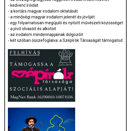
- kedvenc íróidat
- a kortárs magyar irodalom oktatását
- a minőségi magyar irodalom jelenét és jövőjét
- egy folyamatosan megújuló és nyitott művészeti közösséget
- a jövő olvasóit és alkotóit
- az irodalom mindennapjainak dolgozóit
- két szóban összefoglalva: a Szépírók Társaságát támogatod