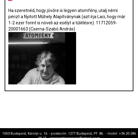
Ha szeretnéd, hogy jövőre is legyen atomfény, utalj némi
pénzt a Nyitott Műhely Alapítványnak (azt írja Laci, hogy már
1-2 ezer forint is növeli az esélyt a túlélésre). 11712059-
20001663 (Cserna-Szabó András)
1053 Budapest, Károlyi u. 16. - postacím: 1277 Budapest, Pf. 86. - mobil: +36 20 286