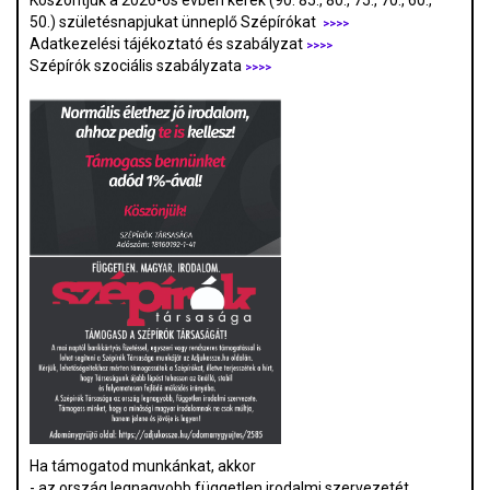
Köszöntjük a 2026-os évben kerek (90. 85., 80., 75., 70., 60.,
50.) születésnapjukat ünneplő Szépírókat
>>>>
Adatkezelési tájékoztató és szabályzat
>>>
>
Szépírók szociális szabályzata
>>>>
Ha támogatod munkánkat, akkor
- az ország legnagyobb független irodalmi szervezetét