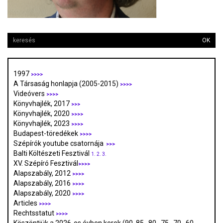
OK
1997
>>>>
A Társaság honlapja (2005-2015)
>>>>
Videóvers
>>>>
Könyvhajlék, 2017
>>>
Könyvhajlék, 2020
>>>>
Könyvhajlék, 2023
>>>>
Budapest-töredékek
>>>>
Szépírók youtube csatornája
>>>
Balti Költészeti Fesztivál
1.
2.
3.
XV. Szépíró Fesztivál
>>>>
Alapszabály, 2012
>>>>
Alapszabály, 2016
>>>>
Alapszabály, 2020
>>>>
Articles
>>>>
Rechtsstatut
>>>>