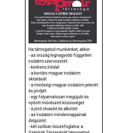
Ha támogatod munkánkat, akkor
- az ország legnagyobb független
irodalmi szervezetét
- kedvenc íróidat
- a kortárs magyar irodalom
oktatását
- a minőségi magyar irodalom jelenét
és jövőjét
- egy folyamatosan megújuló és
nyitott művészeti közösséget
- a jövő olvasóit és alkotóit
- az irodalom mindennapjainak
dolgozóit
- két szóban összefoglalva: a
Szépírók Társaságát támogatod