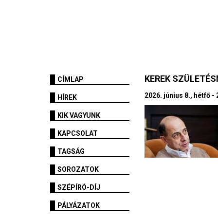
KEREK SZÜLETÉ
CÍMLAP
2026. június 8., hétfő -
HÍREK
KIK VAGYUNK
KAPCSOLAT
TAGSÁG
SOROZATOK
SZÉPÍRÓ-DÍJ
PÁLYÁZATOK