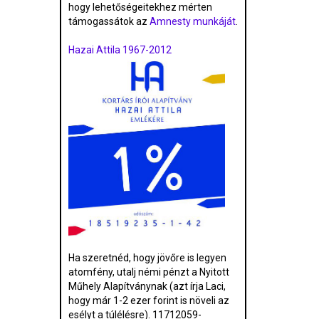
hogy lehetőségeitekhez mérten
támogassátok az
Amnesty munkáját
.
Hazai Attila 1967-2012
Ha szeretnéd, hogy jövőre is legyen
atomfény, utalj némi pénzt a Nyitott
Műhely Alapítványnak (azt írja Laci,
hogy már 1-2 ezer forint is növeli az
esélyt a túlélésre). 11712059-