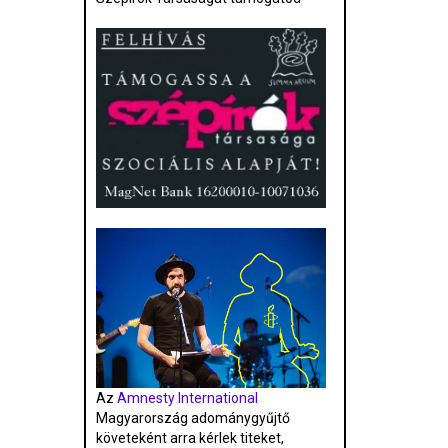
Az
Amnesty International
Magyarország adománygyűjtő
követeként arra kérlek titeket,