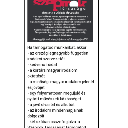
Ha támogatod munkánkat, akkor
- az ország legnagyobb független
irodalmi szervezetét
- kedvenc íróidat
- a kortárs magyar irodalom
oktatását
- a minőségi magyar irodalom jelenét
és jövőjét
- egy folyamatosan megújuló és
nyitott művészeti közösséget
- a jövő olvasóit és alkotóit
- az irodalom mindennapjainak
dolgozóit
- két szóban összefoglalva: a
Szépírók Társaságát támogatod