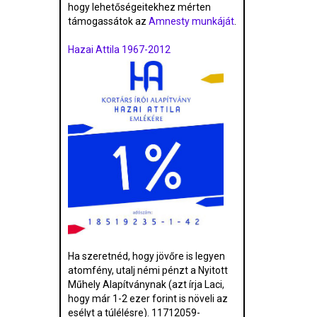
hogy lehetőségeitekhez mérten
támogassátok az
Amnesty munkáját
.
Hazai Attila 1967-2012
Ha szeretnéd, hogy jövőre is legyen
atomfény, utalj némi pénzt a Nyitott
Műhely Alapítványnak (azt írja Laci,
hogy már 1-2 ezer forint is növeli az
esélyt a túlélésre). 11712059-