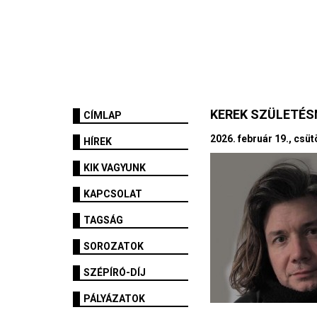
KEREK SZÜLETÉ
CÍMLAP
2026. február 19., csüt
HÍREK
KIK VAGYUNK
KAPCSOLAT
TAGSÁG
SOROZATOK
SZÉPÍRÓ-DÍJ
PÁLYÁZATOK