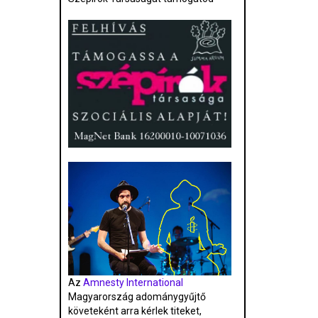
Az
Amnesty International
Magyarország adománygyűjtő
követeként arra kérlek titeket,