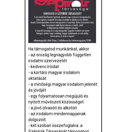
Ha támogatod munkánkat, akkor
- az ország legnagyobb független
irodalmi szervezetét
- kedvenc íróidat
- a kortárs magyar irodalom
oktatását
- a minőségi magyar irodalom jelenét
és jövőjét
- egy folyamatosan megújuló és
nyitott művészeti közösséget
- a jövő olvasóit és alkotóit
- az irodalom mindennapjainak
dolgozóit
- két szóban összefoglalva: a
Szépírók Társaságát támogatod