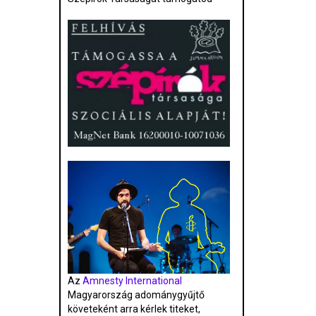
Az
Amnesty International
Magyarország adománygyűjtő
követeként arra kérlek titeket,