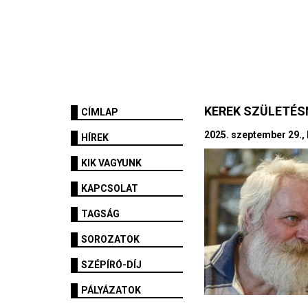
KEREK SZÜLETÉ
CÍMLAP
2025. szeptember 29., 
HÍREK
KIK VAGYUNK
KAPCSOLAT
TAGSÁG
SOROZATOK
SZÉPÍRÓ-DÍJ
PÁLYÁZATOK