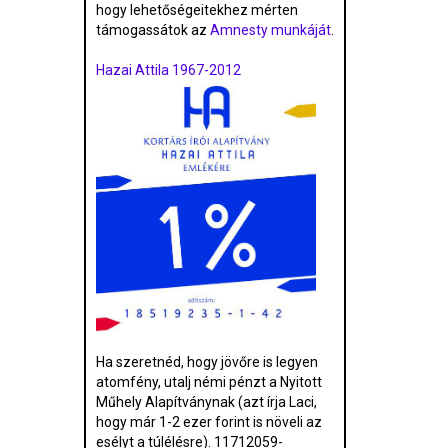
hogy lehetőségeitekhez mérten
támogassátok az
Amnesty munkáját
.
Hazai Attila 1967-2012
Ha szeretnéd, hogy jövőre is legyen
atomfény, utalj némi pénzt a Nyitott
Műhely Alapítványnak (azt írja Laci,
hogy már 1-2 ezer forint is növeli az
esélyt a túlélésre). 11712059-