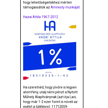
hogy lehetőségeitekhez mérten
támogassátok az
Amnesty munkáját
.
Hazai Attila 1967-2012
Ha szeretnéd, hogy jövőre is legyen
atomfény, utalj némi pénzt a Nyitott
Műhely Alapítványnak (azt írja Laci,
hogy már 1-2 ezer forint is növeli az
esélyt a túlélésre). 11712059-