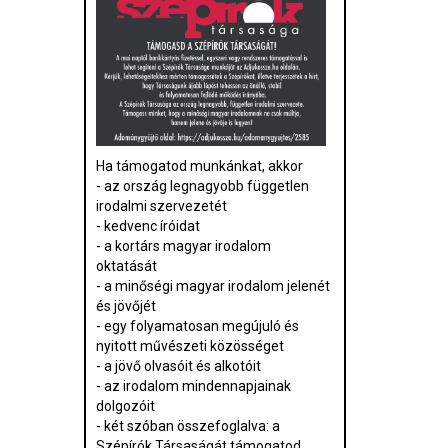
Ha támogatod munkánkat, akkor
- az ország legnagyobb független
irodalmi szervezetét
- kedvenc íróidat
- a kortárs magyar irodalom
oktatását
- a minőségi magyar irodalom jelenét
és jövőjét
- egy folyamatosan megújuló és
nyitott művészeti közösséget
- a jövő olvasóit és alkotóit
- az irodalom mindennapjainak
dolgozóit
- két szóban összefoglalva: a
Szépírók Társaságát támogatod