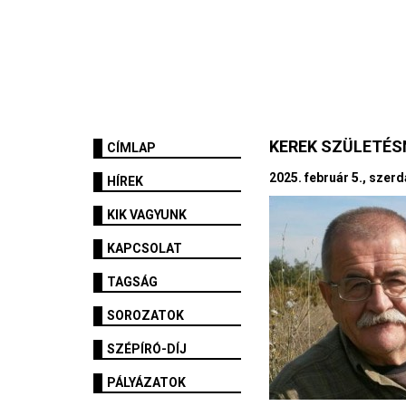
KEREK SZÜLETÉ
CÍMLAP
2025. február 5., szer
HÍREK
KIK VAGYUNK
KAPCSOLAT
TAGSÁG
SOROZATOK
SZÉPÍRÓ-DÍJ
PÁLYÁZATOK