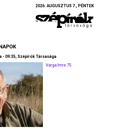
2026. AUGUSZTUS 7., PÉNTEK
SNAPOK
da - 09:35, Szépírók Társasága
Varga Imre 75