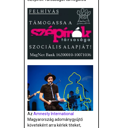
Az
Amnesty International
Magyarország adománygyűjtő
követeként arra kérlek titeket,