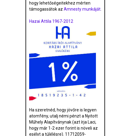
hogy lehetőségeitekhez mérten
támogassátok az
Amnesty munkáját
.
Hazai Attila 1967-2012
Ha szeretnéd, hogy jövőre is legyen
atomfény, utalj némi pénzt a Nyitott
Műhely Alapítványnak (azt írja Laci,
hogy már 1-2 ezer forint is növeli az
esélyt a túlélésre). 11712059-