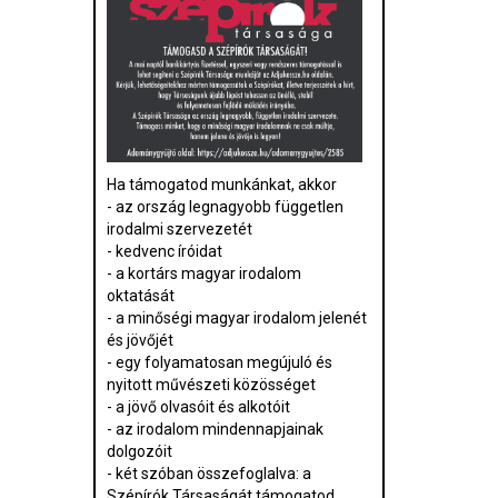
Ha támogatod munkánkat, akkor
- az ország legnagyobb független
irodalmi szervezetét
- kedvenc íróidat
- a kortárs magyar irodalom
oktatását
- a minőségi magyar irodalom jelenét
és jövőjét
- egy folyamatosan megújuló és
nyitott művészeti közösséget
- a jövő olvasóit és alkotóit
- az irodalom mindennapjainak
dolgozóit
- két szóban összefoglalva: a
Szépírók Társaságát támogatod