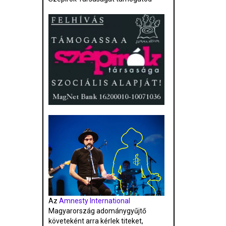
Az
Amnesty International
Magyarország adománygyűjtő
követeként arra kérlek titeket,