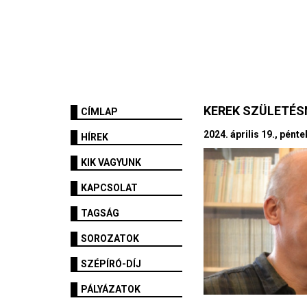
KEREK SZÜLETÉ
CÍMLAP
2024. április 19., pénte
HÍREK
KIK VAGYUNK
KAPCSOLAT
TAGSÁG
SOROZATOK
SZÉPÍRÓ-DÍJ
PÁLYÁZATOK