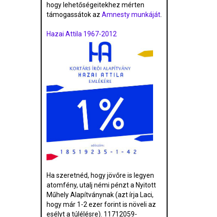
hogy lehetőségeitekhez mérten
támogassátok az
Amnesty munkáját
.
Hazai Attila 1967-2012
Ha szeretnéd, hogy jövőre is legyen
atomfény, utalj némi pénzt a Nyitott
Műhely Alapítványnak (azt írja Laci,
hogy már 1-2 ezer forint is növeli az
esélyt a túlélésre). 11712059-