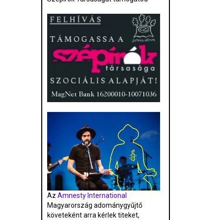
Az
Amnesty International
Magyarország adománygyűjtő
követeként arra kérlek titeket,