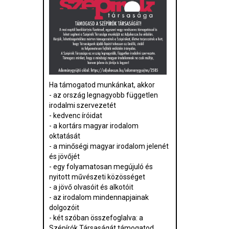
Ha támogatod munkánkat, akkor
- az ország legnagyobb független
irodalmi szervezetét
- kedvenc íróidat
- a kortárs magyar irodalom
oktatását
- a minőségi magyar irodalom jelenét
és jövőjét
- egy folyamatosan megújuló és
nyitott művészeti közösséget
- a jövő olvasóit és alkotóit
- az irodalom mindennapjainak
dolgozóit
- két szóban összefoglalva: a
Szépírók Társaságát támogatod