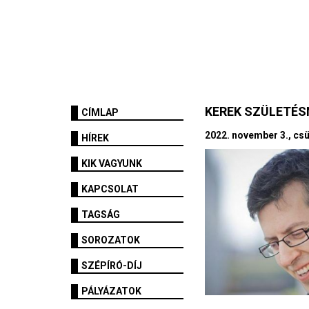
KEREK SZÜLETÉ
CÍMLAP
2022. november 3., csü
HÍREK
KIK VAGYUNK
KAPCSOLAT
TAGSÁG
SOROZATOK
SZÉPÍRÓ-DÍJ
PÁLYÁZATOK