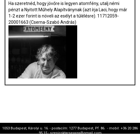
Ha szeretnéd, hogy jövőre is legyen atomfény, utalj némi
pénzt a Nyitott Műhely Alapítványnak (azt írja Laci, hogy már
1-2 ezer forint is növeli az esélyt a túlélésre). 11712059-
20001663 (Cserna-Szabó András)
1053 Budapest, Károlyi u. 16. - postacím: 1277 Budapest, Pf. 86. - mobil: +36 20 286
95 15 - szepiroktarsasaga@gmail.com