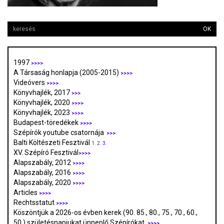
OK
1997
>>>>
A Társaság honlapja (2005-2015)
>>>>
Videóvers
>>>>
Könyvhajlék, 2017
>>>
Könyvhajlék, 2020
>>>>
Könyvhajlék, 2023
>>>>
Budapest-töredékek
>>>>
Szépírók youtube csatornája
>>>
Balti Költészeti Fesztivál
1.
2.
3.
XV. Szépíró Fesztivál
>>>>
Alapszabály, 2012
>>>>
Alapszabály, 2016
>>>>
Alapszabály, 2020
>>>>
Articles
>>>>
Rechtsstatut
>>>>
Köszöntjük a 2026-os évben kerek (90. 85., 80., 75., 70., 60.,
50.) születésnapjukat ünneplő Szépírókat
>>>>