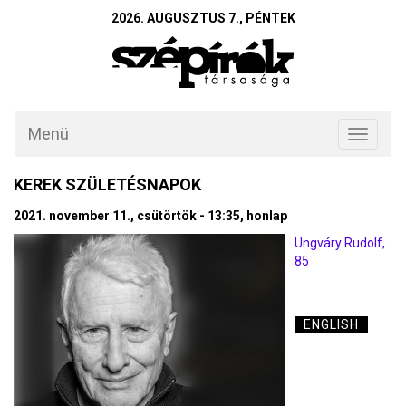
2026. AUGUSZTUS 7., PÉNTEK
Menü
Toggle
navigati
KEREK SZÜLETÉSNAPOK
2021. november 11., csütörtök - 13:35, honlap
Ungváry Rudolf,
85
ENGLISH