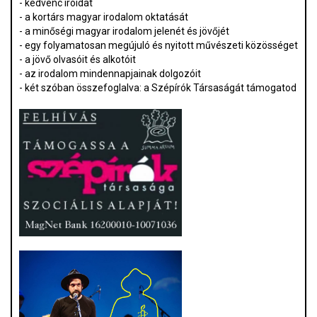
- kedvenc íróidat
- a kortárs magyar irodalom oktatását
- a minőségi magyar irodalom jelenét és jövőjét
- egy folyamatosan megújuló és nyitott művészeti közösséget
- a jövő olvasóit és alkotóit
- az irodalom mindennapjainak dolgozóit
- két szóban összefoglalva: a Szépírók Társaságát támogatod