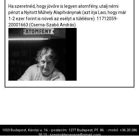
Ha szeretnéd, hogy jövőre is legyen atomfény, utalj némi
pénzt a Nyitott Műhely Alapítványnak (azt írja Laci, hogy már
1-2 ezer forint is növeli az esélyt a túlélésre). 11712059-
20001663 (Cserna-Szabó András)
1053 Budapest, Károlyi u. 16. - postacím: 1277 Budapest, Pf. 86. - mobil: +36 20 286
95 15 - szepiroktarsasaga@gmail.com