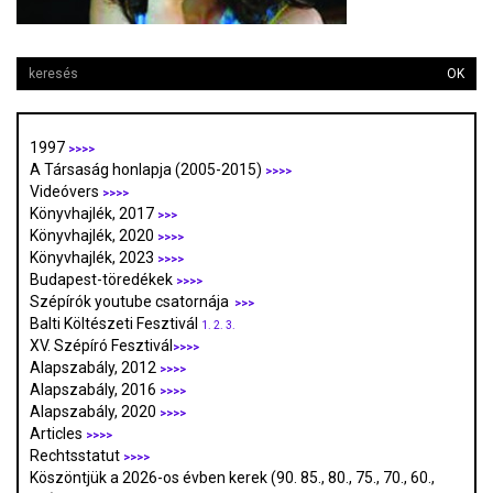
OK
1997
>>>>
A Társaság honlapja (2005-2015)
>>>>
Videóvers
>>>>
Könyvhajlék, 2017
>>>
Könyvhajlék, 2020
>>>>
Könyvhajlék, 2023
>>>>
Budapest-töredékek
>>>>
Szépírók youtube csatornája
>>>
Balti Költészeti Fesztivál
1.
2.
3.
XV. Szépíró Fesztivál
>>>>
Alapszabály, 2012
>>>>
Alapszabály, 2016
>>>>
Alapszabály, 2020
>>>>
Articles
>>>>
Rechtsstatut
>>>>
Köszöntjük a 2026-os évben kerek (90. 85., 80., 75., 70., 60.,