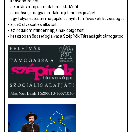
- kedvenc íróidat
- a kortárs magyar irodalom oktatását
- a minőségi magyar irodalom jelenét és jövőjét
- egy folyamatosan megújuló és nyitott művészeti közösséget
- a jövő olvasóit és alkotóit
- az irodalom mindennapjainak dolgozóit
- két szóban összefoglalva: a Szépírók Társaságát támogatod