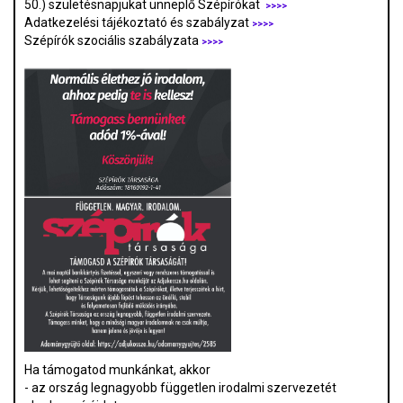
50.) születésnapjukat ünneplő Szépírókat
>>>>
Adatkezelési tájékoztató és szabályzat
>>>
>
Szépírók szociális szabályzata
>>>>
Ha támogatod munkánkat, akkor
- az ország legnagyobb független irodalmi szervezetét