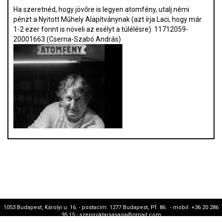
Ha szeretnéd, hogy jövőre is legyen atomfény, utalj némi
pénzt a Nyitott Műhely Alapítványnak (azt írja Laci, hogy már
1-2 ezer forint is növeli az esélyt a túlélésre). 11712059-
20001663 (Cserna-Szabó András)
1053 Budapest, Károlyi u. 16. - postacím: 1277 Budapest, Pf. 86. - mobil: +36 20 286
95 15 - szepiroktarsasaga@gmail.com