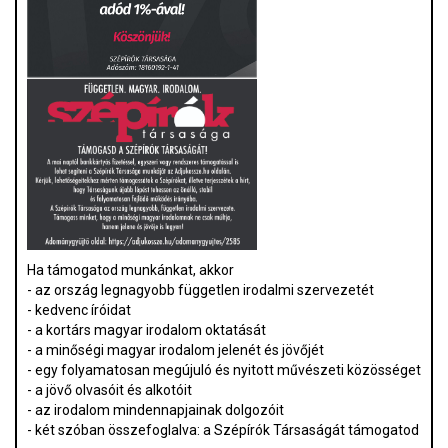
Ha támogatod munkánkat, akkor
- az ország legnagyobb független irodalmi szervezetét
- kedvenc íróidat
- a kortárs magyar irodalom oktatását
- a minőségi magyar irodalom jelenét és jövőjét
- egy folyamatosan megújuló és nyitott művészeti közösséget
- a jövő olvasóit és alkotóit
- az irodalom mindennapjainak dolgozóit
- két szóban összefoglalva: a Szépírók Társaságát támogatod