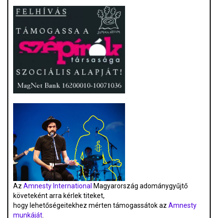
Az
Amnesty International
Magyarország adománygyűjtő
követeként arra kérlek titeket,
hogy lehetőségeitekhez mérten támogassátok az
Amnesty
munkáját
.