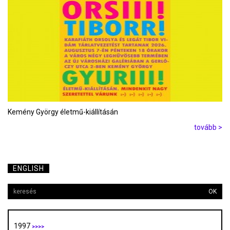
Kemény György életmű-kiállításán
tovább >
ENGLISH
OK
1997
>>>>