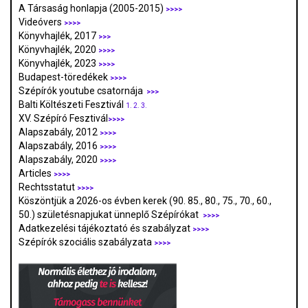
A Társaság honlapja (2005-2015)
>>>>
Videóvers
>>>>
Könyvhajlék, 2017
>>>
Könyvhajlék, 2020
>>>>
Könyvhajlék, 2023
>>>>
Budapest-töredékek
>>>>
Szépírók youtube csatornája
>>>
Balti Költészeti Fesztivál
1.
2.
3.
XV. Szépíró Fesztivál
>>>>
Alapszabály, 2012
>>>>
Alapszabály, 2016
>>>>
Alapszabály, 2020
>>>>
Articles
>>>>
Rechtsstatut
>>>>
Köszöntjük a 2026-os évben kerek (90. 85., 80., 75., 70., 60.,
50.) születésnapjukat ünneplő Szépírókat
>>>>
Adatkezelési tájékoztató és szabályzat
>>>
>
Szépírók szociális szabályzata
>>>>