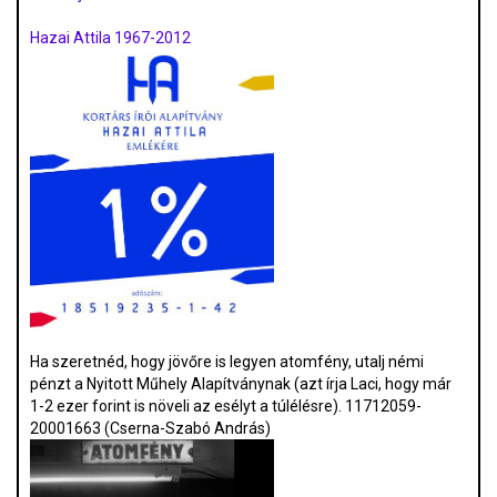
Hazai Attila 1967-2012
Ha szeretnéd, hogy jövőre is legyen atomfény, utalj némi
pénzt a Nyitott Műhely Alapítványnak (azt írja Laci, hogy már
1-2 ezer forint is növeli az esélyt a túlélésre). 11712059-
20001663 (Cserna-Szabó András)