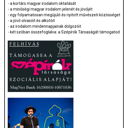
- a kortárs magyar irodalom oktatását
- a minőségi magyar irodalom jelenét és jövőjét
- egy folyamatosan megújuló és nyitott művészeti közösséget
- a jövő olvasóit és alkotóit
- az irodalom mindennapjainak dolgozóit
- két szóban összefoglalva: a Szépírók Társaságát támogatod