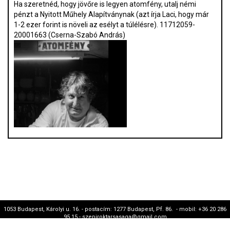
Ha szeretnéd, hogy jövőre is legyen atomfény, utalj némi
pénzt a Nyitott Műhely Alapítványnak (azt írja Laci, hogy már
1-2 ezer forint is növeli az esélyt a túlélésre). 11712059-
20001663 (Cserna-Szabó András)
1053 Budapest, Károlyi u. 16. - postacím: 1277 Budapest, Pf. 86. - mobil: +36 20 286
95 15 - szepiroktarsasaga@gmail.com