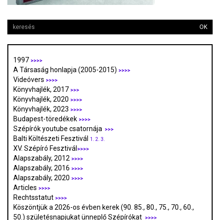
OK
1997
>>>>
A Társaság honlapja (2005-2015)
>>>>
Videóvers
>>>>
Könyvhajlék, 2017
>>>
Könyvhajlék, 2020
>>>>
Könyvhajlék, 2023
>>>>
Budapest-töredékek
>>>>
Szépírók youtube csatornája
>>>
Balti Költészeti Fesztivál
1.
2.
3.
XV. Szépíró Fesztivál
>>>>
Alapszabály, 2012
>>>>
Alapszabály, 2016
>>>>
Alapszabály, 2020
>>>>
Articles
>>>>
Rechtsstatut
>>>>
Köszöntjük a 2026-os évben kerek (90. 85., 80., 75., 70., 60.,
50.) születésnapjukat ünneplő Szépírókat
>>>>