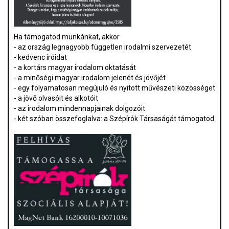
Ha támogatod munkánkat, akkor
- az ország legnagyobb független irodalmi szervezetét
- kedvenc íróidat
- a kortárs magyar irodalom oktatását
- a minőségi magyar irodalom jelenét és jövőjét
- egy folyamatosan megújuló és nyitott művészeti közösséget
- a jövő olvasóit és alkotóit
- az irodalom mindennapjainak dolgozóit
- két szóban összefoglalva: a Szépírók Társaságát támogatod