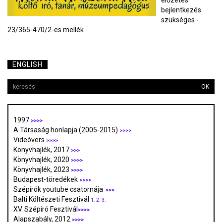
előzetes
bejlentkezés
szükséges -
23/365-470/2-es mellék
ENGLISH
OK
1997
>>>>
A Társaság honlapja (2005-2015)
>>>>
Videóvers
>>>>
Könyvhajlék, 2017
>>>
Könyvhajlék, 2020
>>>>
Könyvhajlék, 2023
>>>>
Budapest-töredékek
>>>>
Szépírók youtube csatornája
>>>
Balti Költészeti Fesztivál
1.
2.
3.
XV. Szépíró Fesztivál
>>>>
Alapszabály, 2012
>>>>