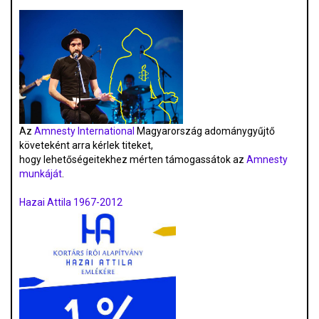
Az
Amnesty International
Magyarország adománygyűjtő
követeként arra kérlek titeket,
hogy lehetőségeitekhez mérten támogassátok az
Amnesty
munkáját
.
Hazai Attila 1967-2012