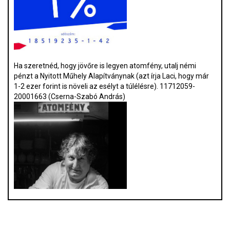
Ha szeretnéd, hogy jövőre is legyen atomfény, utalj némi
pénzt a Nyitott Műhely Alapítványnak (azt írja Laci, hogy már
1-2 ezer forint is növeli az esélyt a túlélésre). 11712059-
20001663 (Cserna-Szabó András)