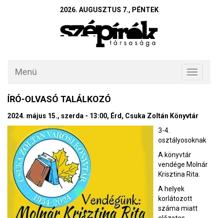
2026. AUGUSZTUS 7., PÉNTEK
Menü
Toggle
navigati
ÍRÓ-OLVASÓ TALÁLKOZÓ
2024. május 15., szerda - 13:00, Érd, Csuka Zoltán Könyvtár
3-4.
osztályosoknak
A könyvtár
vendége Molnár
Krisztina Rita.
A helyek
korlátozott
száma miatt