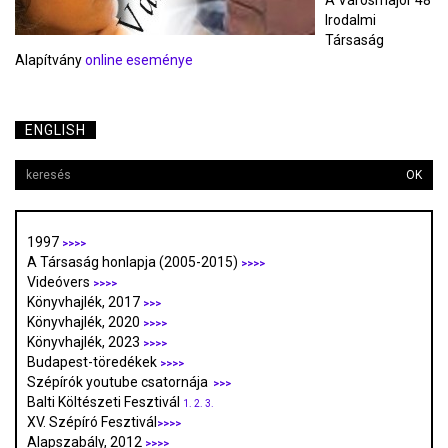
A Városmajor 48
Irodalmi
Társaság
Alapítvány
online eseménye
ENGLISH
OK
1997
>>>>
A Társaság honlapja (2005-2015)
>>>>
Videóvers
>>>>
Könyvhajlék, 2017
>>>
Könyvhajlék, 2020
>>>>
Könyvhajlék, 2023
>>>>
Budapest-töredékek
>>>>
Szépírók youtube csatornája
>>>
Balti Költészeti Fesztivál
1.
2.
3.
XV. Szépíró Fesztivál
>>>>
Alapszabály, 2012
>>>>