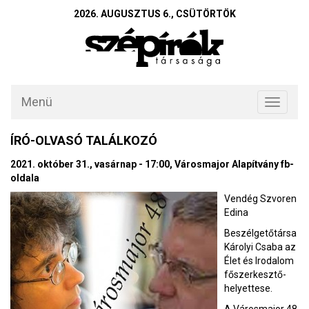
2026. AUGUSZTUS 6., CSÜTÖRTÖK
Menü
Toggle
navigati
ÍRÓ-OLVASÓ TALÁLKOZÓ
2021. október 31., vasárnap - 17:00, Városmajor Alapítvány fb-
oldala
Vendég Szvoren
Edina
Beszélgetőtársa
Károlyi Csaba az
Élet és Irodalom
főszerkesztő-
helyettese.