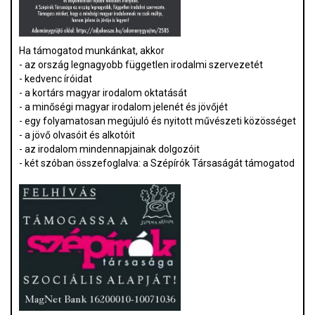
Ha támogatod munkánkat, akkor
- az ország legnagyobb független irodalmi szervezetét
- kedvenc íróidat
- a kortárs magyar irodalom oktatását
- a minőségi magyar irodalom jelenét és jövőjét
- egy folyamatosan megújuló és nyitott művészeti közösséget
- a jövő olvasóit és alkotóit
- az irodalom mindennapjainak dolgozóit
- két szóban összefoglalva: a Szépírók Társaságát támogatod