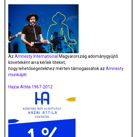
Az
Amnesty International
Magyarország adománygyűjtő
követeként arra kérlek titeket,
hogy lehetőségeitekhez mérten támogassátok az
Amnesty
munkáját
.
Hazai Attila 1967-2012