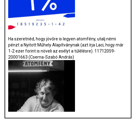
Ha szeretnéd, hogy jövőre is legyen atomfény, utalj némi
pénzt a Nyitott Műhely Alapítványnak (azt írja Laci, hogy már
1-2 ezer forint is növeli az esélyt a túlélésre). 11712059-
20001663 (Cserna-Szabó András)