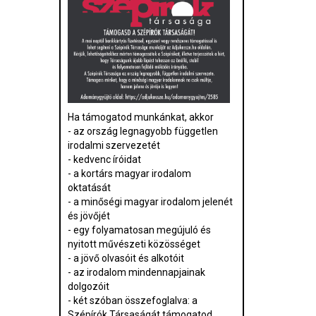
Ha támogatod munkánkat, akkor
- az ország legnagyobb független
irodalmi szervezetét
- kedvenc íróidat
- a kortárs magyar irodalom
oktatását
- a minőségi magyar irodalom jelenét
és jövőjét
- egy folyamatosan megújuló és
nyitott művészeti közösséget
- a jövő olvasóit és alkotóit
- az irodalom mindennapjainak
dolgozóit
- két szóban összefoglalva: a
Szépírók Társaságát támogatod