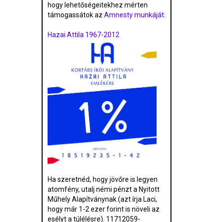
hogy lehetőségeitekhez mérten
támogassátok az
Amnesty munkáját
.
Hazai Attila 1967-2012
Ha szeretnéd, hogy jövőre is legyen
atomfény, utalj némi pénzt a Nyitott
Műhely Alapítványnak (azt írja Laci,
hogy már 1-2 ezer forint is növeli az
esélyt a túlélésre). 11712059-