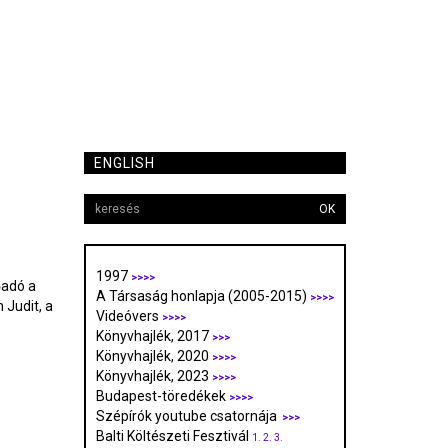
ENGLISH
OK
1997
>>>>
őadó a
A Társaság honlapja (2005-2015)
>>>>
Judit, a
Videóvers
>>>>
Könyvhajlék, 2017
>>>
Könyvhajlék, 2020
>>>>
Könyvhajlék, 2023
>>>>
Budapest-töredékek
>>>>
Szépírók youtube csatornája
>>>
Balti Költészeti Fesztivál
1.
2.
3.