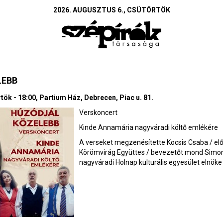
2026. AUGUSZTUS 6., CSÜTÖRTÖK
LEBB
rtök - 18:00, Partium Ház, Debrecen, Piac u. 81.
Verskoncert
Kinde Annamária nagyváradi költő emlékére
A verseket megzenésítette Kocsis Csaba / el
Körömvirág Együttes / bevezetőt mond Simon 
nagyváradi Holnap kulturális egyesület elnöke