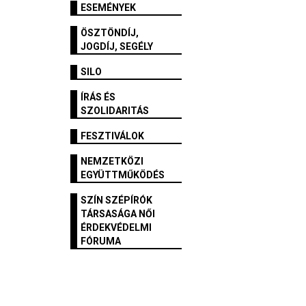
ESEMÉNYEK
ÖSZTÖNDÍJ,
JOGDÍJ, SEGÉLY
SILO
ÍRÁS ÉS
SZOLIDARITÁS
FESZTIVÁLOK
NEMZETKÖZI
EGYÜTTMŰKÖDÉS
SZÍN SZÉPÍRÓK
TÁRSASÁGA NŐI
ÉRDEKVÉDELMI
FÓRUMA