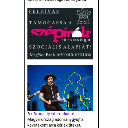
Az
Amnesty International
Magyarország adománygyűjtő
követeként arra kérlek titeket,