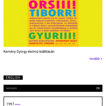
Kemény György életmű-kiállításán
tovább >
ENGLISH
OK
1997
>>>>