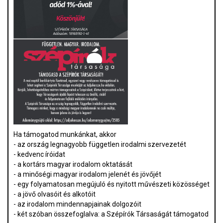
Ha támogatod munkánkat, akkor
- az ország legnagyobb független irodalmi szervezetét
- kedvenc íróidat
- a kortárs magyar irodalom oktatását
- a minőségi magyar irodalom jelenét és jövőjét
- egy folyamatosan megújuló és nyitott művészeti közösséget
- a jövő olvasóit és alkotóit
- az irodalom mindennapjainak dolgozóit
- két szóban összefoglalva: a Szépírók Társaságát támogatod