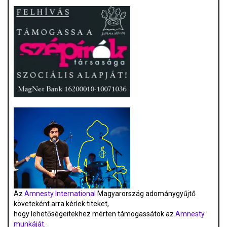
Az
Amnesty International
Magyarország adománygyűjtő
követeként arra kérlek titeket,
hogy lehetőségeitekhez mérten támogassátok az
Amnesty
munkáját
.