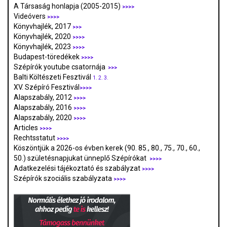
A Társaság honlapja (2005-2015)
>>>>
Videóvers
>>>>
Könyvhajlék, 2017
>>>
Könyvhajlék, 2020
>>>>
Könyvhajlék, 2023
>>>>
Budapest-töredékek
>>>>
Szépírók youtube csatornája
>>>
Balti Költészeti Fesztivál
1.
2.
3.
XV. Szépíró Fesztivál
>>>>
Alapszabály, 2012
>>>>
Alapszabály, 2016
>>>>
Alapszabály, 2020
>>>>
Articles
>>>>
Rechtsstatut
>>>>
Köszöntjük a 2026-os évben kerek (90. 85., 80., 75., 70., 60.,
50.) születésnapjukat ünneplő Szépírókat
>>>>
Adatkezelési tájékoztató és szabályzat
>>>
>
Szépírók szociális szabályzata
>>>>