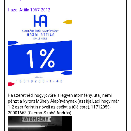
Hazai Attila 1967-2012
Ha szeretnéd, hogy jövőre is legyen atomfény, utalj némi
pénzt a Nyitott Műhely Alapítványnak (azt írja Laci, hogy már
1-2 ezer forint is növeli az esélyt a túlélésre). 11712059-
20001663 (Cserna-Szabó András)