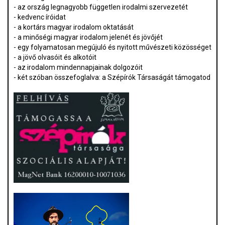
- az ország legnagyobb független irodalmi szervezetét
- kedvenc íróidat
- a kortárs magyar irodalom oktatását
- a minőségi magyar irodalom jelenét és jövőjét
- egy folyamatosan megújuló és nyitott művészeti közösséget
- a jövő olvasóit és alkotóit
- az irodalom mindennapjainak dolgozóit
- két szóban összefoglalva: a Szépírók Társaságát támogatod