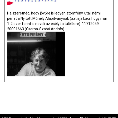
Ha szeretnéd, hogy jövőre is legyen atomfény, utalj némi
pénzt a Nyitott Műhely Alapítványnak (azt írja Laci, hogy már
1-2 ezer forint is növeli az esélyt a túlélésre). 11712059-
20001663 (Cserna-Szabó András)