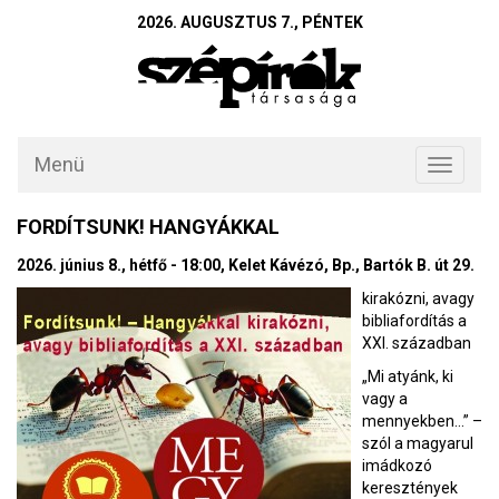
2026. AUGUSZTUS 7., PÉNTEK
Menü
Toggle
navigati
FORDÍTSUNK! HANGYÁKKAL
2026. június 8., hétfő - 18:00, Kelet Kávézó, Bp., Bartók B. út 29.
kirakózni, avagy
bibliafordítás a
XXI. században
„Mi atyánk, ki
vagy a
mennyekben…” –
szól a magyarul
imádkozó
keresztények