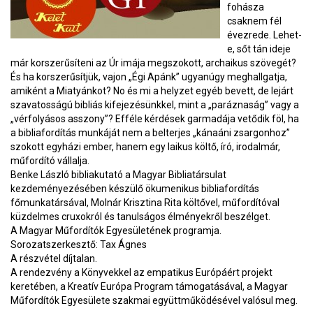
fohásza
csaknem fél
évezrede. Lehet-
e, sőt tán ideje
már korszerűsíteni az Úr imája megszokott, archaikus szövegét?
És ha korszerűsítjük, vajon „Égi Apánk” ugyanúgy meghallgatja,
amiként a Miatyánkot? No és mi a helyzet egyéb bevett, de lejárt
szavatosságú bibliás kifejezésünkkel, mint a „paráznaság” vagy a
„vérfolyásos asszony”? Efféle kérdések garmadája vetődik föl, ha
a bibliafordítás munkáját nem a belterjes „kánaáni zsargonhoz”
szokott egyházi ember, hanem egy laikus költő, író, irodalmár,
műfordító vállalja.
Benke László bibliakutató a Magyar Bibliatársulat
kezdeményezésében készülő ökumenikus bibliafordítás
főmunkatársával, Molnár Krisztina Rita költővel, műfordítóval
küzdelmes cruxokról és tanulságos élményekről beszélget.
A Magyar Műfordítók Egyesületének programja.
Sorozatszerkesztő: Tax Ágnes
A részvétel díjtalan.
A rendezvény a Könyvekkel az empatikus Európáért projekt
keretében, a Kreatív Európa Program támogatásával, a Magyar
Műfordítók Egyesülete szakmai együttműködésével valósul meg.