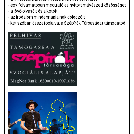
- egy folyamatosan megújuló és nyitott művészeti közösséget
- a jövő olvasóit és alkotóit
- az irodalom mindennapjainak dolgozóit
- két szóban összefoglalva: a Szépírók Társaságát támogatod