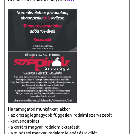
>>>>
Ha támogatod munkánkat, akkor
- az ország legnagyobb független irodalmi szervezetét
- kedvenc íróidat
- a kortárs magyar irodalom oktatását
- a minőségi magyar irodalom jelenét és jövőjét