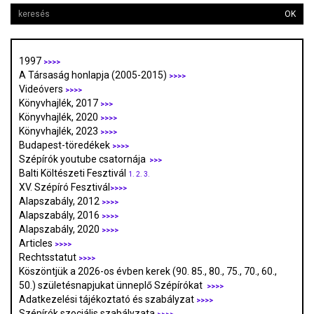
OK
1997
>>>>
A Társaság honlapja (2005-2015)
>>>>
Videóvers
>>>>
Könyvhajlék, 2017
>>>
Könyvhajlék, 2020
>>>>
Könyvhajlék, 2023
>>>>
Budapest-töredékek
>>>>
Szépírók youtube csatornája
>>>
Balti Költészeti Fesztivál
1.
2.
3.
XV. Szépíró Fesztivál
>>>>
Alapszabály, 2012
>>>>
Alapszabály, 2016
>>>>
Alapszabály, 2020
>>>>
Articles
>>>>
Rechtsstatut
>>>>
Köszöntjük a 2026-os évben kerek (90. 85., 80., 75., 70., 60.,
50.) születésnapjukat ünneplő Szépírókat
>>>>
Adatkezelési tájékoztató és szabályzat
>>>
>
Szépírók szociális szabályzata