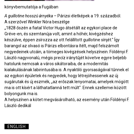
könyvbemutatója a Fugában
A guillotine hosszú árnyéka
– Párizsi életképek a 19. századból.
A szerzővel Winkler Nóra beszélge
„1828 őszén a fiatal Victor Hugo átsétált az egykori place de
Gréve-en, és szemtanúja volt, amint a hóhér, kivégzéshez
készülve, éppen zsírozza az ott felállított guillotine sínjét." Így
barangol az olvasó is Párizs elbontásra ítélt, majd felszámolt
negyedeinek utcáin, a tömeges kivégzések helyszínein. Földényi F.
László nagyvonalú, mégis precíz iránytűjét követve egyre beljebb
hatolunk nemcsak a város sikátoraiba, de a modernitás
kialakulásának labirintusába is. A nyaktiló gyorsaságával tűnnek el
az egykori épületek és negyedek, hogy létrejöhessenek az új
sugárutak és új eszmék, „az erőszak lenyomatai, amelyek mögött
ma is ott kísért a láthatatlanná tett múlt". Ennek szellemei között
bolyongunk ma is.
A helyszínen a kötet megvásárolható, az esemény után Földényi F.
László dedikál
ENGLISH