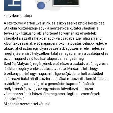
könyvbemutatója
A szerzővel Márton Evelin író, a Helikon szerkesztője beszélget.
„A Fóbia főszereplője egy - a nemzetközi kutatói világban is
tevékeny - fizikusnő, aki a történet folyamán az elméletek
világából alászáll a hétköznapok valóságába. Egy világjárvány
kibontakozásának első napjaiban rokonlátogatás céljából vidékre
utazik, ahol aztán egy olyan összetett, egyszerre félelmetes és
megfejtésre váró helyzetben találja magát, amely a családjáról és
az önmagáról való tudását alapjaiban rengeti meg.
Szöllősi Mátyás új regényének első része a család-, a bűnügyi és a
lélektani regény emlékezetes ötvözete. Mindamellett, hogy
érzékeny portré egy magas intelligenciájú, de terhelt családból
származó fiatal nőről, a sztereotípiákat messziről elkerülő látlelet
a vidéki Magyarországról, a generációk kapcsolódásának
mélyáramáról, avagy az egymásból következő - sokszor
véletlenszerűnek látszó, ám mégiscsak logikus - események
láncolatáról.”
Mindenkit szeretettel várunk!