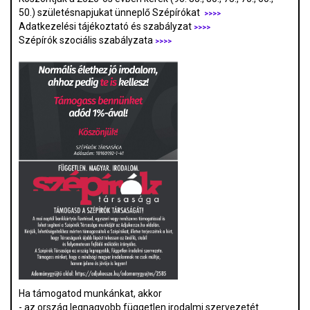
50.) születésnapjukat ünneplő Szépírókat
>>>>
Adatkezelési tájékoztató és szabályzat
>>>
>
Szépírók szociális szabályzata
>>>>
Ha támogatod munkánkat, akkor
- az ország legnagyobb független irodalmi szervezetét