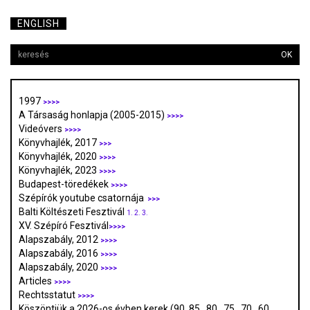
ENGLISH
OK
1997
>>>>
A Társaság honlapja (2005-2015)
>>>>
Videóvers
>>>>
Könyvhajlék, 2017
>>>
Könyvhajlék, 2020
>>>>
Könyvhajlék, 2023
>>>>
Budapest-töredékek
>>>>
Szépírók youtube csatornája
>>>
Balti Költészeti Fesztivál
1.
2.
3.
XV. Szépíró Fesztivál
>>>>
Alapszabály, 2012
>>>>
Alapszabály, 2016
>>>>
Alapszabály, 2020
>>>>
Articles
>>>>
Rechtsstatut
>>>>
Köszöntjük a 2026-os évben kerek (90. 85., 80., 75., 70., 60.,