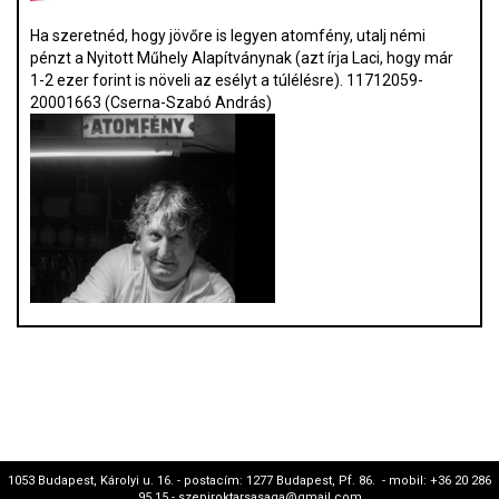
Ha szeretnéd, hogy jövőre is legyen atomfény, utalj némi
pénzt a Nyitott Műhely Alapítványnak (azt írja Laci, hogy már
1-2 ezer forint is növeli az esélyt a túlélésre). 11712059-
20001663 (Cserna-Szabó András)
1053 Budapest, Károlyi u. 16. - postacím: 1277 Budapest, Pf. 86. - mobil: +36 20 286
95 15 - szepiroktarsasaga@gmail.com