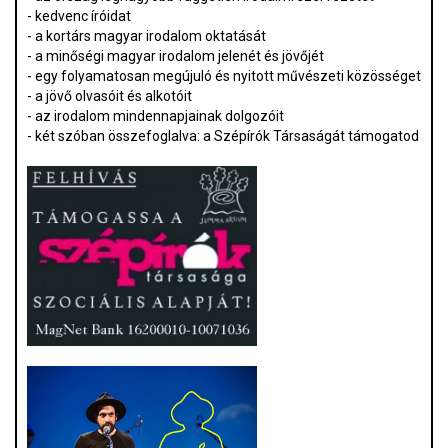
- kedvenc íróidat
- a kortárs magyar irodalom oktatását
- a minőségi magyar irodalom jelenét és jövőjét
- egy folyamatosan megújuló és nyitott művészeti közösséget
- a jövő olvasóit és alkotóit
- az irodalom mindennapjainak dolgozóit
- két szóban összefoglalva: a Szépírók Társaságát támogatod