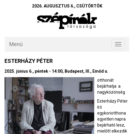
2026. AUGUSZTUS 6., CSÜTÖRTÖK
Menü
Toggle
navigati
ESTERHÁZY PÉTER
2025. június 6., péntek - 14:00, Budapest, III., Emőd u.
otthonát
bejárhatja a
nagyközönség
Esterházy Péter
író
egykoriotthona
egyetlen napra
bejárható lesz,
mielőtt elkezdik