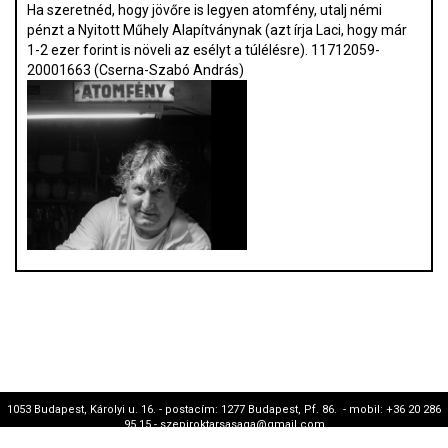
Ha szeretnéd, hogy jövőre is legyen atomfény, utalj némi
pénzt a Nyitott Műhely Alapítványnak (azt írja Laci, hogy már
1-2 ezer forint is növeli az esélyt a túlélésre). 11712059-
20001663 (Cserna-Szabó András)
1053 Budapest, Károlyi u. 16. - postacím: 1277 Budapest, Pf. 86. - mobil: +36 20 286
95 15 - szepiroktarsasaga@gmail.com