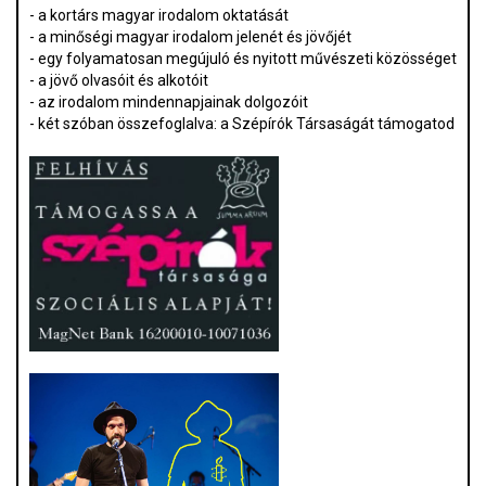
- a kortárs magyar irodalom oktatását
- a minőségi magyar irodalom jelenét és jövőjét
- egy folyamatosan megújuló és nyitott művészeti közösséget
- a jövő olvasóit és alkotóit
- az irodalom mindennapjainak dolgozóit
- két szóban összefoglalva: a Szépírók Társaságát támogatod