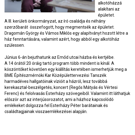
alkotóházzá
alakítani az
épületet.
A III. kerületi önkormányzat, az író családja és néhány
szerzőbarát összefogott, hogy megmentsék az épületet.
Dragomán György és Vámos Miklós egy alapítványt hozott létre a
ház fenntartására, valamint azért, hogy abból egy alkotóház
szülessen.
Június 6-án bejuthatunk az Emőd utcai házba és kertjébe.
A 14 órától 20 óráig tartó program több mindent is kínál. A
köszöntőket követően egy kiállítás keretében ismerhetjük meg a
BME Építészmérnöki Kar Középülettervezési Tanszék
harmadéves hallgatóinak vízióit a házról, lesz továbbá
kerekasztal-beszélgetés, koncert (Regős Mátyás és Vértesi
Ferenc) és felolvasás Esterházy szövegeiből. Valamint itt láthatjuk
először azt az interjúsorozatot, ami a házhoz kapcsolódó
emlékeket dolgozza fel Esterházy Péter barátainak és
családtagjainak visszaemlékezései alapján.