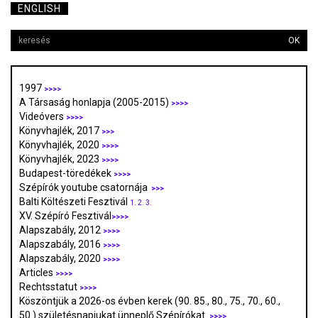
ENGLISH
OK
1997
>>>>
A Társaság honlapja (2005-2015)
>>>>
Videóvers
>>>>
Könyvhajlék, 2017
>>>
Könyvhajlék, 2020
>>>>
Könyvhajlék, 2023
>>>>
Budapest-töredékek
>>>>
Szépírók youtube csatornája
>>>
Balti Költészeti Fesztivál
1.
2.
3.
XV. Szépíró Fesztivál
>>>>
Alapszabály, 2012
>>>>
Alapszabály, 2016
>>>>
Alapszabály, 2020
>>>>
Articles
>>>>
Rechtsstatut
>>>>
Köszöntjük a 2026-os évben kerek (90. 85., 80., 75., 70., 60.,
50.) születésnapjukat ünneplő Szépírókat
>>>>