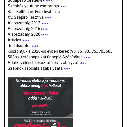
Budapest-töredékek
>>>>
Szépírók youtube csatornája
>>>
Balti Költészeti Fesztivál
1.
2.
3.
XV. Szépíró Fesztivál
>>>>
Alapszabály, 2012
>>>>
Alapszabály, 2016
>>>>
Alapszabály, 2020
>>>>
Articles
>>>>
Rechtsstatut
>>>>
Köszöntjük a 2026-os évben kerek (90. 85., 80., 75., 70., 60.,
50.) születésnapjukat ünneplő Szépírókat
>>>>
Adatkezelési tájékoztató és szabályzat
>>>
>
Szépírók szociális szabályzata
>>>>