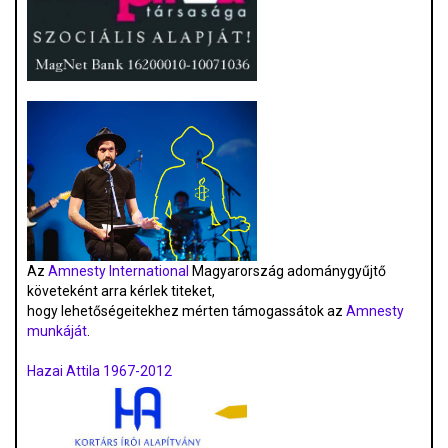
Az
Amnesty International
Magyarország adománygyűjtő
követeként arra kérlek titeket,
hogy lehetőségeitekhez mérten támogassátok az
Amnesty
munkáját
.
Hazai Attila 1967-2012