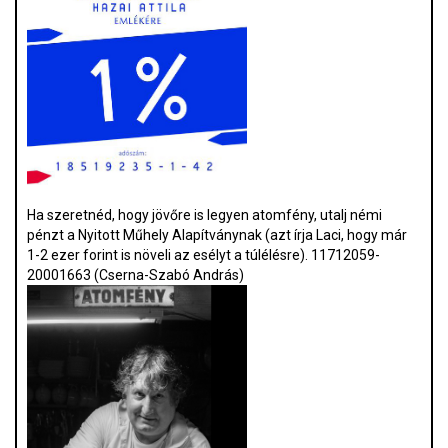
Ha szeretnéd, hogy jövőre is legyen atomfény, utalj némi
pénzt a Nyitott Műhely Alapítványnak (azt írja Laci, hogy már
1-2 ezer forint is növeli az esélyt a túlélésre). 11712059-
20001663 (Cserna-Szabó András)