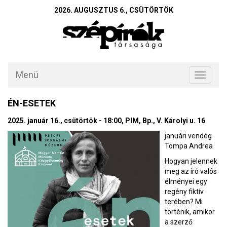
2026. AUGUSZTUS 6., CSÜTÖRTÖK
Menü
Toggle
navigati
ÉN-ESETEK
2025. január 16., csütörtök - 18:00, PIM, Bp., V. Károlyi u. 16
januári vendég
Tompa Andrea
Hogyan jelennek
meg az író valós
élményei egy
regény fiktív
terében? Mi
történik, amikor
a szerző