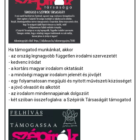
Ha támogatod munkánkat, akkor
- az ország legnagyobb független irodalmi szervezetét
- kedvenc íróidat
- a kortárs magyar irodalom oktatását
- a minőségi magyar irodalom jelenét és jövőjét
- egy folyamatosan megújuló és nyitott művészeti közösséget
- a jövő olvasóit és alkotóit
- az irodalom mindennapjainak dolgozóit
- két szóban összefoglalva: a Szépírók Társaságát támogatod