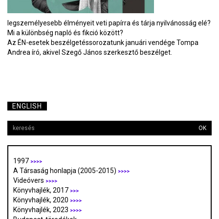
legszemélyesebb élményeit veti papírra és tárja nyilvánosság elé?
Mi a különbség napló és fikció között?
Az ÉN-esetek beszélgetéssorozatunk januári vendége Tompa
Andrea író, akivel Szegő János szerkesztő beszélget.
ENGLISH
OK
1997
>>>>
A Társaság honlapja (2005-2015)
>>>>
Videóvers
>>>>
Könyvhajlék, 2017
>>>
Könyvhajlék, 2020
>>>>
Könyvhajlék, 2023
>>>>