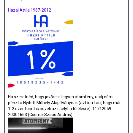
Hazai Attila 1967-2012
Ha szeretnéd, hogy jövőre is legyen atomfény, utalj némi
pénzt a Nyitott Műhely Alapítványnak (azt írja Laci, hogy már
1-2 ezer forint is növeli az esélyt a túlélésre). 11712059-
20001663 (Cserna-Szabó András)