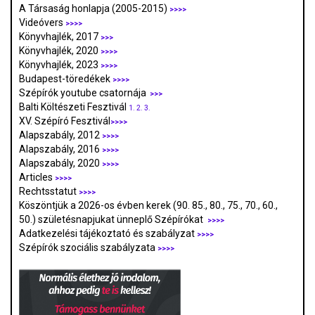
A Társaság honlapja (2005-2015)
>>>>
Videóvers
>>>>
Könyvhajlék, 2017
>>>
Könyvhajlék, 2020
>>>>
Könyvhajlék, 2023
>>>>
Budapest-töredékek
>>>>
Szépírók youtube csatornája
>>>
Balti Költészeti Fesztivál
1.
2.
3.
XV. Szépíró Fesztivál
>>>>
Alapszabály, 2012
>>>>
Alapszabály, 2016
>>>>
Alapszabály, 2020
>>>>
Articles
>>>>
Rechtsstatut
>>>>
Köszöntjük a 2026-os évben kerek (90. 85., 80., 75., 70., 60.,
50.) születésnapjukat ünneplő Szépírókat
>>>>
Adatkezelési tájékoztató és szabályzat
>>>
>
Szépírók szociális szabályzata
>>>>