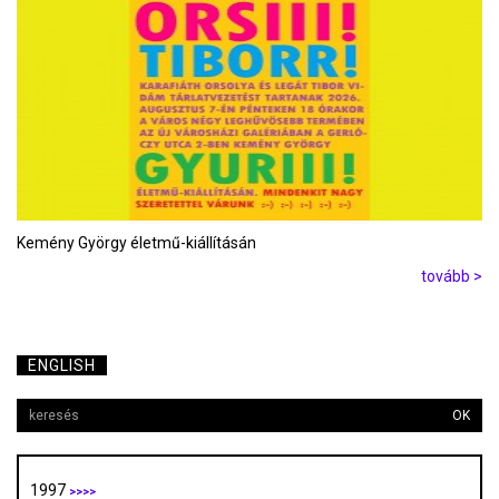
Kemény György életmű-kiállításán
tovább >
ENGLISH
OK
1997
>>>>