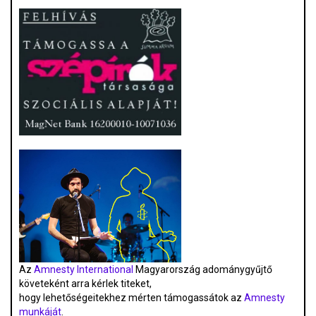
Az
Amnesty International
Magyarország adománygyűjtő
követeként arra kérlek titeket,
hogy lehetőségeitekhez mérten támogassátok az
Amnesty
munkáját
.