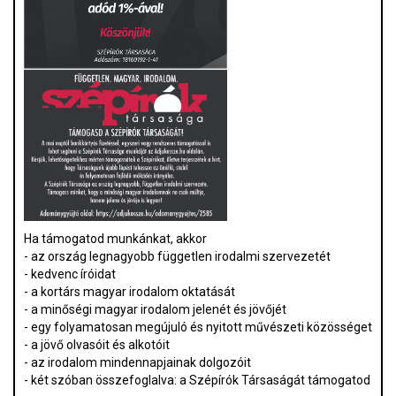
Ha támogatod munkánkat, akkor
- az ország legnagyobb független irodalmi szervezetét
- kedvenc íróidat
- a kortárs magyar irodalom oktatását
- a minőségi magyar irodalom jelenét és jövőjét
- egy folyamatosan megújuló és nyitott művészeti közösséget
- a jövő olvasóit és alkotóit
- az irodalom mindennapjainak dolgozóit
- két szóban összefoglalva: a Szépírók Társaságát támogatod