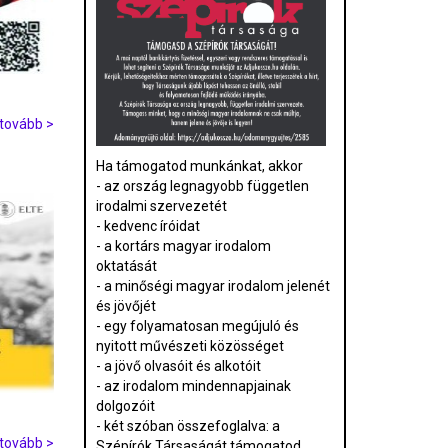
tovább >
Ha támogatod munkánkat, akkor
- az ország legnagyobb független
irodalmi szervezetét
- kedvenc íróidat
- a kortárs magyar irodalom
oktatását
- a minőségi magyar irodalom jelenét
és jövőjét
- egy folyamatosan megújuló és
nyitott művészeti közösséget
- a jövő olvasóit és alkotóit
- az irodalom mindennapjainak
dolgozóit
- két szóban összefoglalva: a
tovább >
Szépírók Társaságát támogatod