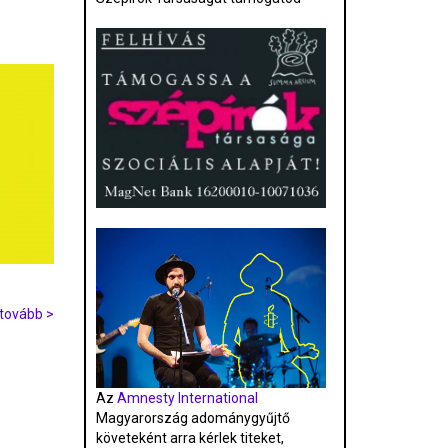
tovább >
Az
Amnesty International
Magyarország adománygyűjtő
követeként arra kérlek titeket,