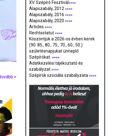
XV. Szépíró Fesztivál
>>>>
Alapszabály, 2012
>>>>
Alapszabály, 2016
>>>>
Alapszabály, 2020
>>>>
Articles
>>>>
Rechtsstatut
>>>>
Köszöntjük a 2026-os évben kerek
(90. 85., 80., 75., 70., 60., 50.)
születésnapjukat ünneplő
Szépírókat
>>>>
Adatkezelési tájékoztató és
szabályzat
>>>
>
Szépírók szociális szabályzata
>>>>
tovább >