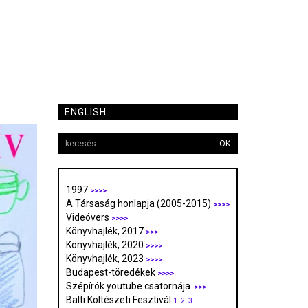
ENGLISH
OK
1997
>>>>
A Társaság honlapja (2005-2015)
>>>>
Videóvers
>>>>
Könyvhajlék, 2017
>>>
Könyvhajlék, 2020
>>>>
Könyvhajlék, 2023
>>>>
Budapest-töredékek
>>>>
Szépírók youtube csatornája
>>>
Balti Költészeti Fesztivál
1.
2.
3.