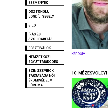
ESEMÉNYEK
ÖSZTÖNDÍJ,
JOGDÍJ, SEGÉLY
SILO
ÍRÁS ÉS
SZOLIDARITÁS
FESZTIVÁLOK
KÉRDŐÍV
NEMZETKÖZI
EGYÜTTMŰKÖDÉS
SZÍN SZÉPÍRÓK
10. MÉZESVÖLGYI
TÁRSASÁGA NŐI
ÉRDEKVÉDELMI
FÓRUMA