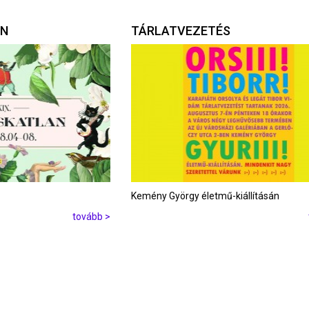
AN
TÁRLATVEZETÉS
Kemény György életmű-kiállításán
tovább >