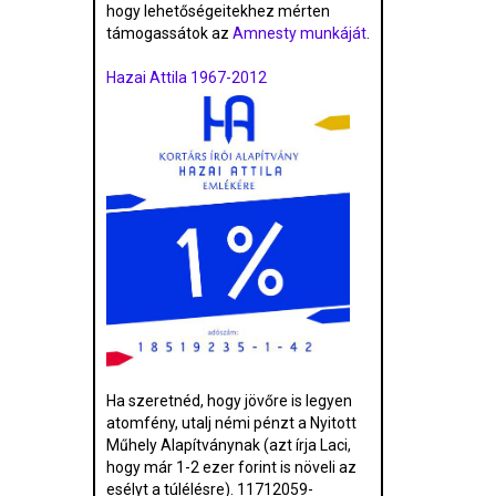
hogy lehetőségeitekhez mérten
támogassátok az
Amnesty munkáját
.
Hazai Attila 1967-2012
Ha szeretnéd, hogy jövőre is legyen
atomfény, utalj némi pénzt a Nyitott
Műhely Alapítványnak (azt írja Laci,
hogy már 1-2 ezer forint is növeli az
esélyt a túlélésre). 11712059-