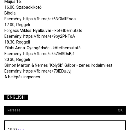
Május 16.
16.00, Szabadkikötő
Bíbola
Esemény: https://fb.me/e/6NOMfEoea
17.00, Reggeli
Forgács Miklós: Nyálbúvár - kötetbemutató
Esemény: https://fb.me/e/9by2PNToA
18.30, Reggeli
Zilahi Anna: Gyengédség - kötetbemutató
Esemény: https://fb.me/e/5ZMSDsBjf
20.30, Reggeli
Simon Márton & Nemes "Kölyök" Gábor - zenés irodalmi est
Esemény: https://fb.me/e/70IEDuJyj
A belépés ingyenes.
ENGLISH
OK
1997