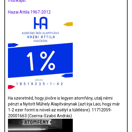
munkáját
.
Hazai Attila 1967-2012
Ha szeretnéd, hogy jövőre is legyen atomfény, utalj némi
pénzt a Nyitott Műhely Alapítványnak (azt írja Laci, hogy már
1-2 ezer forint is növeli az esélyt a túlélésre). 11712059-
20001663 (Cserna-Szabó András)