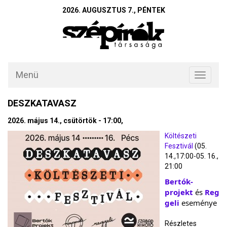
2026. AUGUSZTUS 7., PÉNTEK
Menü
Toggle
navigati
DESZKATAVASZ
2026. május 14., csütörtök - 17:00,
Költészeti
Fesztivál
(05.
14.,17:00-05. 16.,
21:00
Bertók-
projekt
és
Reg
geli
eseménye
Részletes