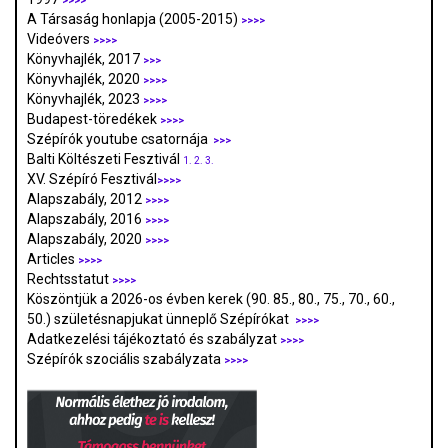
>>>>
A Társaság honlapja (2005-2015)
>>>>
Videóvers
>>>>
Könyvhajlék, 2017
>>>
Könyvhajlék, 2020
>>>>
Könyvhajlék, 2023
>>>>
Budapest-töredékek
>>>>
Szépírók youtube csatornája
>>>
Balti Költészeti Fesztivál
1.
2.
3.
XV. Szépíró Fesztivál
>>>>
Alapszabály, 2012
>>>>
Alapszabály, 2016
>>>>
Alapszabály, 2020
>>>>
Articles
>>>>
Rechtsstatut
>>>>
Köszöntjük a 2026-os évben kerek (90. 85., 80., 75., 70., 60.,
50.) születésnapjukat ünneplő Szépírókat
>>>>
Adatkezelési tájékoztató és szabályzat
>>>
>
Szépírók szociális szabályzata
>>>>