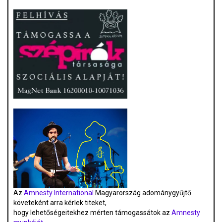
Az
Amnesty International
Magyarország adománygyűjtő
követeként arra kérlek titeket,
hogy lehetőségeitekhez mérten támogassátok az
Amnesty