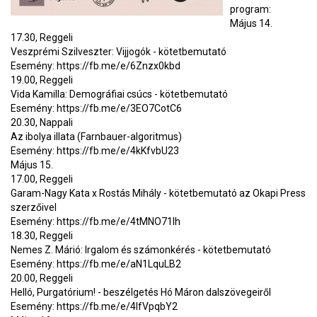
program:
Május 14.
17.30, Reggeli
Veszprémi Szilveszter: Vijjogók - kötetbemutató
Esemény: https://fb.me/e/6Znzx0kbd
19.00, Reggeli
Vida Kamilla: Demográfiai csúcs - kötetbemutató
Esemény: https://fb.me/e/3EO7CotC6
20.30, Nappali
Az ibolya illata (Farnbauer-algoritmus)
Esemény: https://fb.me/e/4kKfvbU23
Május 15.
17.00, Reggeli
Garam-Nagy Kata x Rostás Mihály - kötetbemutató az Okapi Press
szerzőivel
Esemény: https://fb.me/e/4tMNO71lh
18.30, Reggeli
Nemes Z. Márió: Irgalom és számonkérés - kötetbemutató
Esemény: https://fb.me/e/aN1LquLB2
20.00, Reggeli
Helló, Purgatórium! - beszélgetés Hó Máron dalszövegeiről
Esemény: https://fb.me/e/4lfVpqbY2