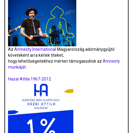
Az
Amnesty International
Magyarország adománygyűjtő
követeként arra kérlek titeket,
hogy lehetőségeitekhez mérten támogassátok az
Amnesty
munkáját
.
Hazai Attila 1967-2012