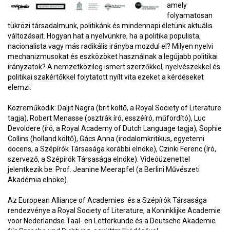
amely
folyamatosan
tükrözi társadalmunk, politikánk és mindennapi életünk aktuális
változásait. Hogyan hat a nyelvünkre, ha a politika populista,
nacionalista vagy más radikális irányba mozdul el? Milyen nyelvi
mechanizmusokat és eszközöket használnak a legújabb politikai
irányzatok? A nemzetközileg ismert szerzőkkel, nyelvészekkel és
politikai szakértőkkel folytatott nyílt vita ezeket a kérdéseket
elemzi.
Közreműködik: Daljit Nagra (brit költő, a Royal Society of Literature
tagja), Robert Menasse (osztrák író, esszéíró, műfordító), Luc
Devoldere (író, a Royal Academy of Dutch Language tagja), Sophie
Collins (holland költő), Gács Anna (irodalomkritikus, egyetemi
docens, a Szépírók Társasága korábbi elnöke), Czinki Ferenc (író,
szervező, a Szépírók Társasága elnöke). Videóüzenettel
jelentkezik be: Prof. Jeanine Meerapfel (a Berlini Művészeti
Akadémia elnöke).
Az European Alliance of Academies és a Szépírók Társasága
rendezvénye a Royal Society of Literature, a Koninklijke Academie
voor Nederlandse Taal- en Letterkunde és a Deutsche Akademie