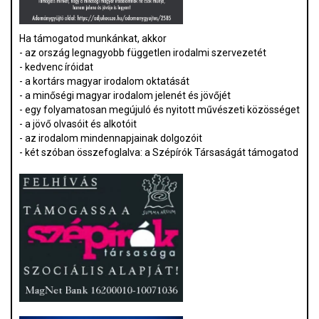
Ha támogatod munkánkat, akkor
- az ország legnagyobb független irodalmi szervezetét
- kedvenc íróidat
- a kortárs magyar irodalom oktatását
- a minőségi magyar irodalom jelenét és jövőjét
- egy folyamatosan megújuló és nyitott művészeti közösséget
- a jövő olvasóit és alkotóit
- az irodalom mindennapjainak dolgozóit
- két szóban összefoglalva: a Szépírók Társaságát támogatod