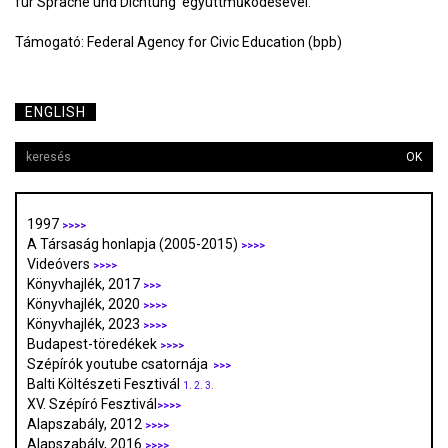
für Sprache und Dichtung együttműködésével.
Támogató: Federal Agency for Civic Education (bpb)
ENGLISH
OK
1997
>>>>
A Társaság honlapja (2005-2015)
>>>>
Videóvers
>>>>
Könyvhajlék, 2017
>>>
Könyvhajlék, 2020
>>>>
Könyvhajlék, 2023
>>>>
Budapest-töredékek
>>>>
Szépírók youtube csatornája
>>>
Balti Költészeti Fesztivál
1.
2.
3.
XV. Szépíró Fesztivál
>>>>
Alapszabály, 2012
>>>>
Alapszabály, 2016
>>>>