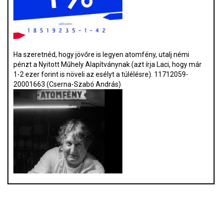
Ha szeretnéd, hogy jövőre is legyen atomfény, utalj némi
pénzt a Nyitott Műhely Alapítványnak (azt írja Laci, hogy már
1-2 ezer forint is növeli az esélyt a túlélésre). 11712059-
20001663 (Cserna-Szabó András)