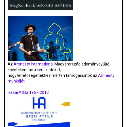
Az
Amnesty International
Magyarország adománygyűjtő
követeként arra kérlek titeket,
hogy lehetőségeitekhez mérten támogassátok az
Amnesty
munkáját
.
Hazai Attila 1967-2012