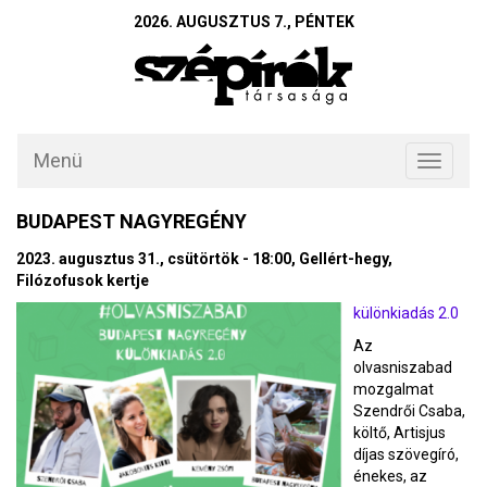
2026. AUGUSZTUS 7., PÉNTEK
Menü
Toggle
navigati
BUDAPEST NAGYREGÉNY
2023. augusztus 31., csütörtök - 18:00, Gellért-hegy,
Filózofusok kertje
különkiadás 2.0
Az
olvasniszabad
mozgalmat
Szendrői Csaba,
költő, Artisjus
díjas szövegíró,
énekes, az