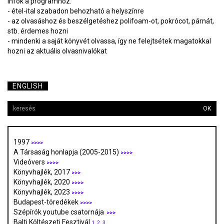
Infók a programhoz:
- étel-ital szabadon behozható a helyszínre
- az olvasáshoz és beszélgetéshez polifoam-ot, pokrócot, párnát,
stb. érdemes hozni
- mindenki a saját könyvét olvassa, így ne felejtsétek magatokkal
hozni az aktuális olvasnivalókat
ENGLISH
OK
1997
>>>>
A Társaság honlapja (2005-2015)
>>>>
Videóvers
>>>>
Könyvhajlék, 2017
>>>
Könyvhajlék, 2020
>>>>
Könyvhajlék, 2023
>>>>
Budapest-töredékek
>>>>
Szépírók youtube csatornája
>>>
Balti Költészeti Fesztivál
1.
2.
3.