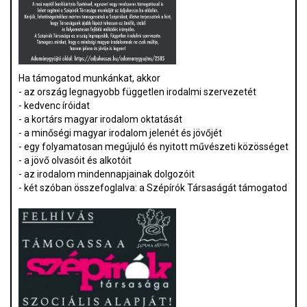
Ha támogatod munkánkat, akkor
- az ország legnagyobb független irodalmi szervezetét
- kedvenc íróidat
- a kortárs magyar irodalom oktatását
- a minőségi magyar irodalom jelenét és jövőjét
- egy folyamatosan megújuló és nyitott művészeti közösséget
- a jövő olvasóit és alkotóit
- az irodalom mindennapjainak dolgozóit
- két szóban összefoglalva: a Szépírók Társaságát támogatod