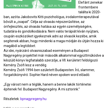
Elefánt zenekar
frontembere
találta ki 2020-
ban, azóta Jakobovits Kitti pszichológus, irodalomterapeutával
bővült a „csapat”. Célja az olvasás népszerűsítése, az
önfejlesztés, az olvasás hatása az egyén személyiségére,
tudatára és gondolkodására. Nem valós terápiát kíván nyújtani,
csupán eszközöket igyekeznek adni az olvasók kezébe, amik
segítenek abban, hogy mindenki a maga módján és útján hozza ki
magából a legtöbbet.
Az idei, nyárzáró olvasniszabad eseményen a Budapest
Nagyregény projekttel már második alkalommal együttműködve a
készülő könyv legfiatalabb szerzője, a VII. kerületet feldolgozó
Kemény Zsófi lesz a vendég.
Kemény Zsófi 1994-ben született Budapesten. Író, slammer,
forgatókönyvíró. Sophie Hard néven spoken word előadó.
„Egy várost nem a téglák, hanem a benne lakók történetei
építenek fel. Budapest Nagyregény. A mi sztorink.”
Részletek:
bpnagyregeny.hu