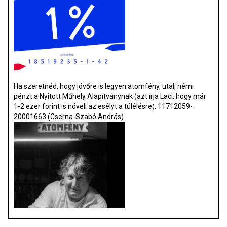
Ha szeretnéd, hogy jövőre is legyen atomfény, utalj némi
pénzt a Nyitott Műhely Alapítványnak (azt írja Laci, hogy már
1-2 ezer forint is növeli az esélyt a túlélésre). 11712059-
20001663 (Cserna-Szabó András)