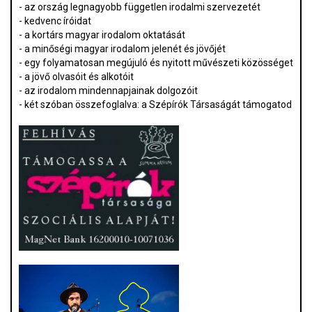
- az ország legnagyobb független irodalmi szervezetét
- kedvenc íróidat
- a kortárs magyar irodalom oktatását
- a minőségi magyar irodalom jelenét és jövőjét
- egy folyamatosan megújuló és nyitott művészeti közösséget
- a jövő olvasóit és alkotóit
- az irodalom mindennapjainak dolgozóit
- két szóban összefoglalva: a Szépírók Társaságát támogatod