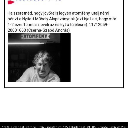
Ha szeretnéd, hogy jövőre is legyen atomfény, utalj némi
pénzt a Nyitott Műhely Alapítványnak (azt írja Laci, hogy már
1-2 ezer forint is növeli az esélyt a túlélésre). 11712059-
20001663 (Cserna-Szabó András)
1053 Budapest, Károlyi u. 16. - postacím: 1277 Budapest, Pf. 86. - mobil: +36 20 286