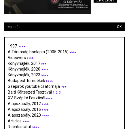
ENGLISH
OK
1997
>>>>
A Társaság honlapja (2005-2015)
>>>>
Videóvers
>>>>
Könyvhajlék, 2017
>>>
Könyvhajlék, 2020
>>>>
Könyvhajlék, 2023
>>>>
Budapest-töredékek
>>>>
Szépírók youtube csatornája
>>>
Balti Költészeti Fesztivál
1.
2.
3.
XV. Szépíró Fesztivál
>>>>
Alapszabály, 2012
>>>>
Alapszabály, 2016
>>>>
Alapszabály, 2020
>>>>
Articles
>>>>
Rechtsstatut
>>>>