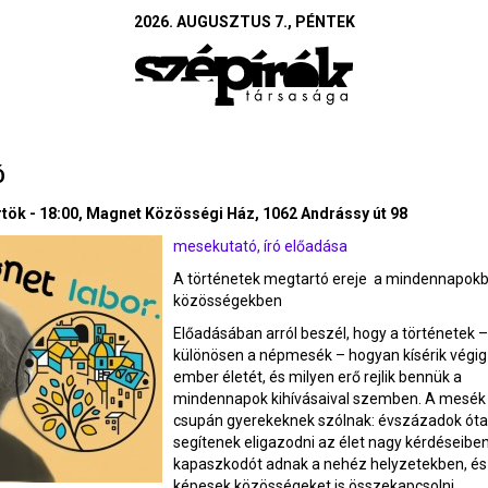
2026. AUGUSZTUS 7., PÉNTEK
Ó
örtök - 18:00, Magnet Közösségi Ház, 1062 Andrássy út 98
mesekutató, író előadása
A történetek megtartó ereje a mindennapokb
közösségekben
Előadásában arról beszél, hogy a történetek –
különösen a népmesék – hogyan kísérik végig
ember életét, és milyen erő rejlik bennük a
mindennapok kihívásaival szemben. A mesé
csupán gyerekeknek szólnak: évszázadok óta
segítenek eligazodni az élet nagy kérdéseiben
kapaszkodót adnak a nehéz helyzetekben, és
képesek közösségeket is összekapcsolni.