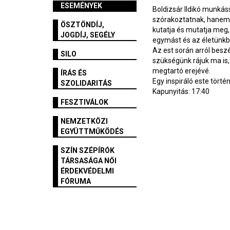
ESEMÉNYEK
Boldizsár Ildikó munká
szórakoztatnak, hanem 
ÖSZTÖNDÍJ,
kutatja és mutatja meg
JOGDÍJ, SEGÉLY
egymást és az életünkb
Az est során arról bes
SILO
szükségünk rájuk ma is
megtartó erejévé.
ÍRÁS ÉS
Egy inspiráló este törté
SZOLIDARITÁS
Kapunyitás: 17:40
FESZTIVÁLOK
NEMZETKÖZI
EGYÜTTMŰKÖDÉS
SZÍN SZÉPÍRÓK
TÁRSASÁGA NŐI
ÉRDEKVÉDELMI
FÓRUMA