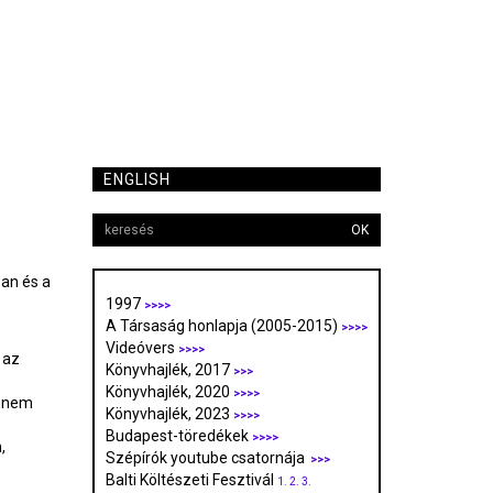
ENGLISH
OK
an és a
1997
>>>>
A Társaság honlapja (2005-2015)
>>>>
Videóvers
>>>>
 az
Könyvhajlék, 2017
>>>
Könyvhajlék, 2020
>>>>
k nem
Könyvhajlék, 2023
>>>>
Budapest-töredékek
>>>>
,
Szépírók youtube csatornája
>>>
Balti Költészeti Fesztivál
1.
2.
3.