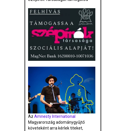
Az
Amnesty International
Magyarország adománygyűjtő
követeként arra kérlek titeket,