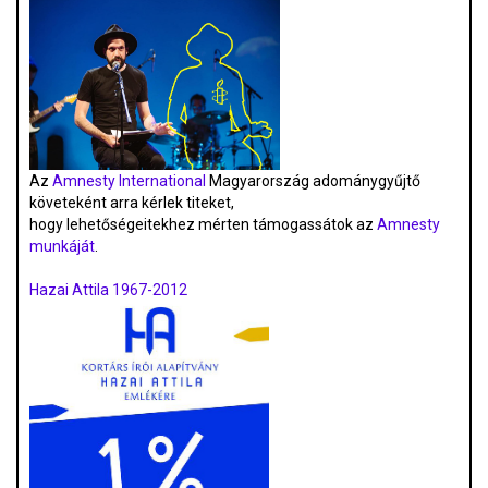
Az
Amnesty International
Magyarország adománygyűjtő
követeként arra kérlek titeket,
hogy lehetőségeitekhez mérten támogassátok az
Amnesty
munkáját
.
Hazai Attila 1967-2012