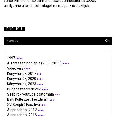
versei kíméletlen szókimondással szembesítenek azzal,
amilyenné a teremtett világot mi magunk is alakítjuk.
ENGLISH
OK
1997
>>>>
A Társaság honlapja (2005-2015)
>>>>
Videóvers
>>>>
Könyvhajlék, 2017
>>>
Könyvhajlék, 2020
>>>>
Könyvhajlék, 2023
>>>>
Budapest-töredékek
>>>>
Szépírók youtube csatornája
>>>
Balti Költészeti Fesztivál
1.
2.
3.
XV. Szépíró Fesztivál
>>>>
Alapszabály, 2012
>>>>
Alapszabály, 2016
>>>>