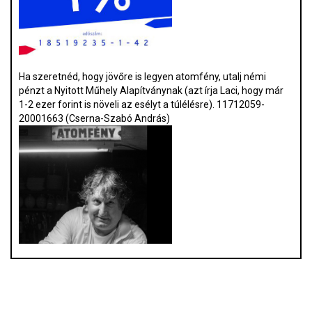
Ha szeretnéd, hogy jövőre is legyen atomfény, utalj némi
pénzt a Nyitott Műhely Alapítványnak (azt írja Laci, hogy már
1-2 ezer forint is növeli az esélyt a túlélésre). 11712059-
20001663 (Cserna-Szabó András)