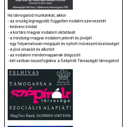
Ha támogatod munkánkat, akkor
- az ország legnagyobb független irodalmi szervezetét
- kedvenc íróidat
- a kortárs magyar irodalom oktatását
- a minőségi magyar irodalom jelenét és jövőjét
- egy folyamatosan megújuló és nyitott művészeti közösséget
- a jövő olvasóit és alkotóit
- az irodalom mindennapjainak dolgozóit
- két szóban összefoglalva: a Szépírók Társaságát támogatod