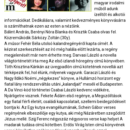
magyar irodalmi
műből adunk
ízelítőt és alkotói
információkat. Dedikálásra, valamint kedvezményes könyvvásárra
is számíthatnak ezen az esten a nézőink.
Bálint András, Berényi Nóra Blanka és Krisztik Csaba olvas fel.
Közreműködik Sárközy Zoltán (30y).
A műsor Fehér Béla utolsó kalandregényéről kapta címét. A
kézirat szerkesztését az író még halála előtt lezárta, a regény
megjelenését már nem érhette meg. Darvasi László a novella
világtörténetét írta meg Az első izlandi hóregény című könyvében.
Tóth Krisztina Kánkán az üvegpadlón című kötetének novellái azt
térképezik fel, hol élünk, milyenek vagyunk. Garaczi László és
Nagy Ildikó Noémi „négykezes” könyve, a Hullámzó horizont egy
fiatal lány rendszerváltás utáni „kalandjait” meséli el Budapesten.
A Da Vinci-köd történetei Csabai László kedvenc vidékére,
Nyárligetre visznek. Fekete Ádám első regénye, a Megszólítások
egy fiatal férfi életét, családi kapcsolatait, szellemi beidegződéseit
bontja ki. Az Egy kutya evangéliumának, Schein Gábor verses
regényének elbeszélője egy kutya, aki még Názáretben szegődött
Jézus mellé. Szijj Ferenc négyszáz négysoros verse kap helyet A
madarak tudása című kötetben. Erdős Virág Isten című könyvének