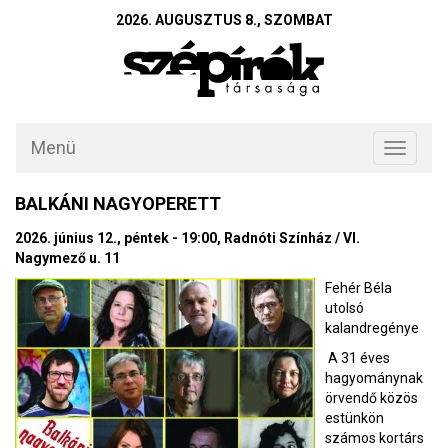
2026. AUGUSZTUS 8., SZOMBAT
Menü
Toggle
navigati
BALKÁNI NAGYOPERETT
2026. június 12., péntek - 19:00, Radnóti Színház / VI.
Nagymező u. 11
Fehér Béla
utolsó
kalandregénye
A 31 éves
hagyománynak
örvendő közös
estünkön
számos kortárs