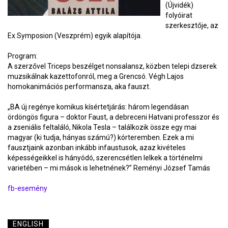
(Újvidék)
folyóirat
szerkesztője, az
Ex Symposion (Veszprém) egyik alapítója.
Program:
A szerzővel Triceps beszélget nonsalansz, közben telepi dzserek
muzsikálnak kazettofonról, meg a Grencsó. Végh Lajos
homokanimációs performansza, aka fauszt.
„BA új regénye komikus kísértetjárás: három legendásan
ördöngös figura – doktor Faust, a debreceni Hatvani professzor és
a zseniális feltaláló, Nikola Tesla – találkozik össze egy mai
magyar (ki tudja, hányas számú?) kórteremben. Ezek a mi
fausztjaink azonban inkább infaustusok, azaz kivételes
képességeikkel is hányódó, szerencsétlen lelkek a történelmi
varietében – mi mások is lehetnének?” Reményi József Tamás
fb-esemény
ENGLISH