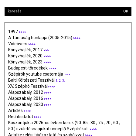
OK
1997
>>>>
A Társaság honlapja (2005-2015)
>>>>
Videóvers
>>>>
Könyvhajlék, 2017
>>>
Könyvhajlék, 2020
>>>>
Könyvhajlék, 2023
>>>>
Budapest-töredékek
>>>>
Szépírók youtube csatornája
>>>
Balti Költészeti Fesztivál
1.
2.
3.
XV. Szépíró Fesztivál
>>>>
Alapszabály, 2012
>>>>
Alapszabály, 2016
>>>>
Alapszabály, 2020
>>>>
Articles
>>>>
Rechtsstatut
>>>>
Köszöntjük a 2026-os évben kerek (90. 85., 80., 75., 70., 60.,
50.) születésnapjukat ünneplő Szépírókat
>>>>
Adatkezelési tájékoztató és szabályzat
>>>
>