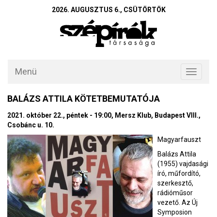
2026. AUGUSZTUS 6., CSÜTÖRTÖK
Menü
Toggle
navigati
BALÁZS ATTILA KÖTETBEMUTATÓJA
2021. október 22., péntek - 19:00, Mersz Klub, Budapest VIII.,
Csobánc u. 10.
Magyarfauszt
Balázs Attila
(1955) vajdasági
író, műfordító,
szerkesztő,
rádióműsor
vezető. Az Új
Symposion