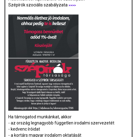
Szépírók szociális szabályzata
>>>>
Ha támogatod munkánkat, akkor
- az ország legnagyobb független irodalmi szervezetét
- kedvenc íróidat
- a kortárs magyar irodalom oktatását