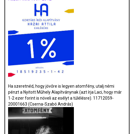
Ha szeretnéd, hogy jövőre is legyen atomfény, utalj némi
pénzt a Nyitott Műhely Alapítványnak (azt írja Laci, hogy már
1-2 ezer forint is növeli az esélyt a túlélésre). 11712059-
20001663 (Cserna-Szabó András)