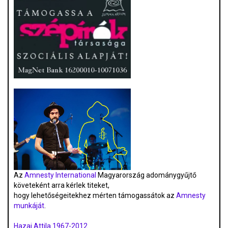
Az
Amnesty International
Magyarország adománygyűjtő
követeként arra kérlek titeket,
hogy lehetőségeitekhez mérten támogassátok az
Amnesty
munkáját
.
Hazai Attila 1967-2012