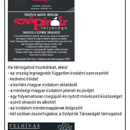
Ha támogatod munkánkat, akkor
- az ország legnagyobb független irodalmi szervezetét
- kedvenc íróidat
- a kortárs magyar irodalom oktatását
- a minőségi magyar irodalom jelenét és jövőjét
- egy folyamatosan megújuló és nyitott művészeti közösséget
- a jövő olvasóit és alkotóit
- az irodalom mindennapjainak dolgozóit
- két szóban összefoglalva: a Szépírók Társaságát támogatod