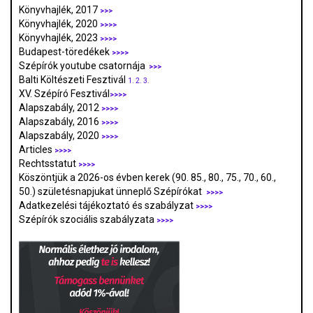
Könyvhajlék, 2017
>>>
Könyvhajlék, 2020
>>>>
Könyvhajlék, 2023
>>>>
Budapest-töredékek
>>>>
Szépírók youtube csatornája
>>>
Balti Költészeti Fesztivál
1.
2.
3.
XV. Szépíró Fesztivál
>>>>
Alapszabály, 2012
>>>>
Alapszabály, 2016
>>>>
Alapszabály, 2020
>>>>
Articles
>>>>
Rechtsstatut
>>>>
Köszöntjük a 2026-os évben kerek (90. 85., 80., 75., 70., 60.,
50.) születésnapjukat ünneplő Szépírókat
>>>>
Adatkezelési tájékoztató és szabályzat
>>>
>
Szépírók szociális szabályzata
>>>>