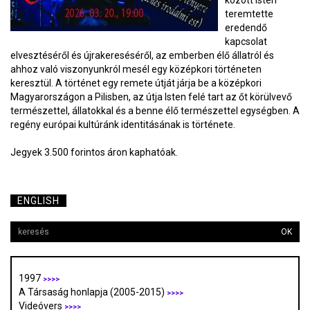
között Isten
teremtette
eredendő
kapcsolat
elvesztéséről és újrakereséséről, az emberben élő állatról és
ahhoz való viszonyunkról mesél egy középkori történeten
keresztül. A történet egy remete útját járja be a középkori
Magyarországon a Pilisben, az útja Isten felé tart az őt körülvevő
természettel, állatokkal és a benne élő természettel egységben. A
regény európai kultúránk identitásának is története.
Jegyek 3.500 forintos áron kaphatóak.
ENGLISH
OK
1997
>>>>
A Társaság honlapja (2005-2015)
>>>>
Videóvers
>>>>