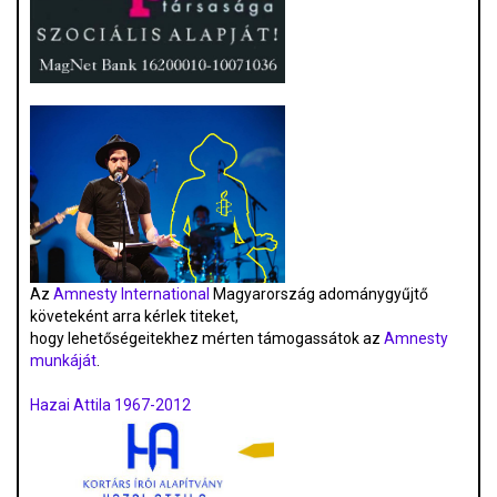
Az
Amnesty International
Magyarország adománygyűjtő
követeként arra kérlek titeket,
hogy lehetőségeitekhez mérten támogassátok az
Amnesty
munkáját
.
Hazai Attila 1967-2012