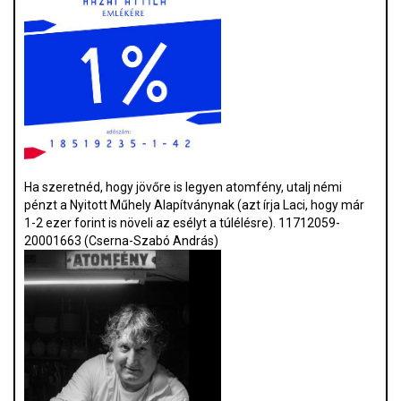
Ha szeretnéd, hogy jövőre is legyen atomfény, utalj némi
pénzt a Nyitott Műhely Alapítványnak (azt írja Laci, hogy már
1-2 ezer forint is növeli az esélyt a túlélésre). 11712059-
20001663 (Cserna-Szabó András)