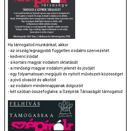
Ha támogatod munkánkat, akkor
- az ország legnagyobb független irodalmi szervezetét
- kedvenc íróidat
- a kortárs magyar irodalom oktatását
- a minőségi magyar irodalom jelenét és jövőjét
- egy folyamatosan megújuló és nyitott művészeti közösséget
- a jövő olvasóit és alkotóit
- az irodalom mindennapjainak dolgozóit
- két szóban összefoglalva: a Szépírók Társaságát támogatod