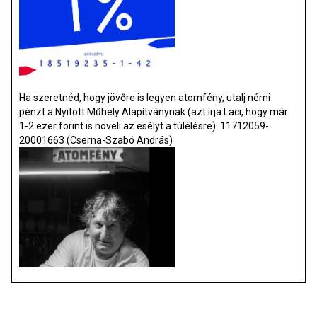
Ha szeretnéd, hogy jövőre is legyen atomfény, utalj némi
pénzt a Nyitott Műhely Alapítványnak (azt írja Laci, hogy már
1-2 ezer forint is növeli az esélyt a túlélésre). 11712059-
20001663 (Cserna-Szabó András)