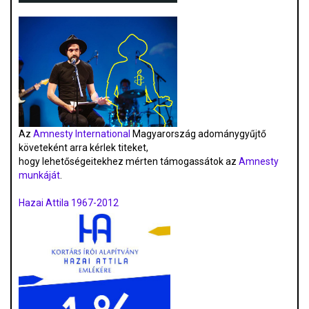
Az
Amnesty International
Magyarország adománygyűjtő
követeként arra kérlek titeket,
hogy lehetőségeitekhez mérten támogassátok az
Amnesty
munkáját
.
Hazai Attila 1967-2012