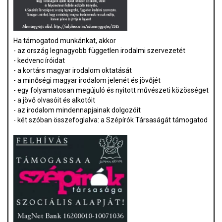
Ha támogatod munkánkat, akkor
- az ország legnagyobb független irodalmi szervezetét
- kedvenc íróidat
- a kortárs magyar irodalom oktatását
- a minőségi magyar irodalom jelenét és jövőjét
- egy folyamatosan megújuló és nyitott művészeti közösséget
- a jövő olvasóit és alkotóit
- az irodalom mindennapjainak dolgozóit
- két szóban összefoglalva: a Szépírók Társaságát támogatod