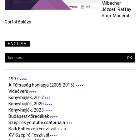
Milbacher
József, Raffay
Sára. Moderál:
Görföl Balázs
ENGLISH
OK
1997
>>>>
A Társaság honlapja (2005-2015)
>>>>
Videóvers
>>>>
Könyvhajlék, 2017
>>>
Könyvhajlék, 2020
>>>>
Könyvhajlék, 2023
>>>>
Budapest-töredékek
>>>>
Szépírók youtube csatornája
>>>
Balti Költészeti Fesztivál
1.
2.
3.
XV. Szépíró Fesztivál
>>>>