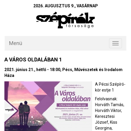
2026. AUGUSZTUS 9., VASÁRNAP
Menü
Toggle
navigati
A VÁROS OLDALÁBAN 1
2021. június 21., hétfő - 18:00, Pécs, Művészetek és Irodalom
Háza
A Pécsi Szépíró-
kör estje 1
Felolvasnak:
Horváth Tamás,
Horváth Viktor,
Keresztesi
József, Kiss
Georgina,