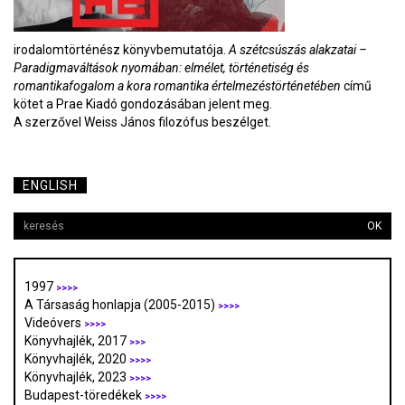
irodalomtörténész könyvbemutatója.
A szétcsúszás alakzatai –
Paradigmaváltások nyomában: elmélet, történetiség és
romantikafogalom a kora romantika értelmezéstörténetében
című
kötet a Prae Kiadó gondozásában jelent meg.
A szerzővel Weiss János filozófus beszélget.
ENGLISH
OK
1997
>>>>
A Társaság honlapja (2005-2015)
>>>>
Videóvers
>>>>
Könyvhajlék, 2017
>>>
Könyvhajlék, 2020
>>>>
Könyvhajlék, 2023
>>>>
Budapest-töredékek
>>>>