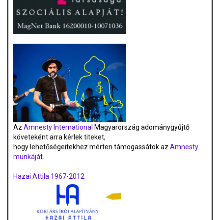
Az
Amnesty International
Magyarország adománygyűjtő
követeként arra kérlek titeket,
hogy lehetőségeitekhez mérten támogassátok az
Amnesty
munkáját
.
Hazai Attila 1967-2012