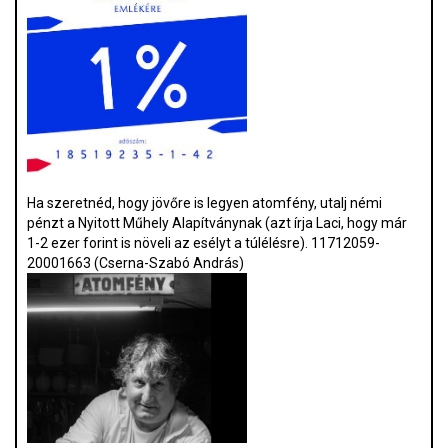
Ha szeretnéd, hogy jövőre is legyen atomfény, utalj némi
pénzt a Nyitott Műhely Alapítványnak (azt írja Laci, hogy már
1-2 ezer forint is növeli az esélyt a túlélésre). 11712059-
20001663 (Cserna-Szabó András)