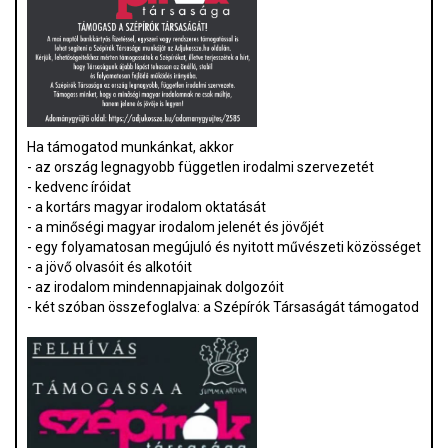
Ha támogatod munkánkat, akkor
- az ország legnagyobb független irodalmi szervezetét
- kedvenc íróidat
- a kortárs magyar irodalom oktatását
- a minőségi magyar irodalom jelenét és jövőjét
- egy folyamatosan megújuló és nyitott művészeti közösséget
- a jövő olvasóit és alkotóit
- az irodalom mindennapjainak dolgozóit
- két szóban összefoglalva: a Szépírók Társaságát támogatod