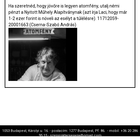
Ha szeretnéd, hogy jövőre is legyen atomfény, utalj némi
pénzt a Nyitott Műhely Alapítványnak (azt írja Laci, hogy már
1-2 ezer forint is növeli az esélyt a túlélésre). 11712059-
20001663 (Cserna-Szabó András)
1053 Budapest, Károlyi u. 16. - postacím: 1277 Budapest, Pf. 86. - mobil: +36 20 286
95 15 - szepiroktarsasaga@gmail.com