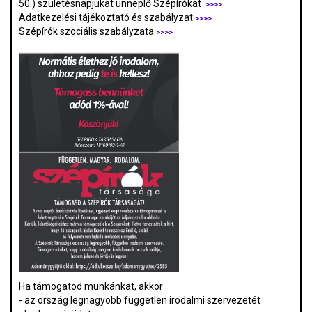
50.) születésnapjukat ünneplő Szépírókat
>>>>
Adatkezelési tájékoztató és szabályzat
>>>
>
Szépírók szociális szabályzata
>>>>
Ha támogatod munkánkat, akkor
- az ország legnagyobb független irodalmi szervezetét