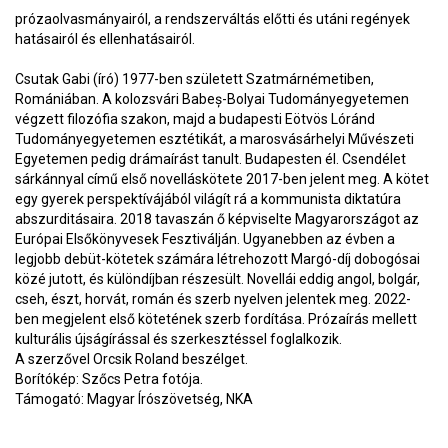
prózaolvasmányairól, a rendszerváltás előtti és utáni regények
hatásairól és ellenhatásairól.
Csutak Gabi (író) 1977-ben született Szatmárnémetiben,
Romániában. A kolozsvári Babeș-Bolyai Tudományegyetemen
végzett filozófia szakon, majd a budapesti Eötvös Lóránd
Tudományegyetemen esztétikát, a marosvásárhelyi Művészeti
Egyetemen pedig drámaírást tanult. Budapesten él. Csendélet
sárkánnyal című első novelláskötete 2017-ben jelent meg. A kötet
egy gyerek perspektívájából világít rá a kommunista diktatúra
abszurditásaira. 2018 tavaszán ő képviselte Magyarországot az
Európai Elsőkönyvesek Fesztiválján. Ugyanebben az évben a
legjobb debüt-kötetek számára létrehozott Margó-díj dobogósai
közé jutott, és különdíjban részesült. Novellái eddig angol, bolgár,
cseh, észt, horvát, román és szerb nyelven jelentek meg. 2022-
ben megjelent első kötetének szerb fordítása. Prózaírás mellett
kulturális újságírással és szerkesztéssel foglalkozik.
A szerzővel Orcsik Roland beszélget.
Borítókép: Szőcs Petra fotója.
Támogató: Magyar Írószövetség, NKA