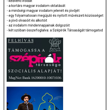
- kedvenc íróidat
- a kortárs magyar irodalom oktatását
- a minőségi magyar irodalom jelenét és jövőjét
- egy folyamatosan megújuló és nyitott művészeti közösséget
- a jövő olvasóit és alkotóit
- az irodalom mindennapjainak dolgozóit
- két szóban összefoglalva: a Szépírók Társaságát támogatod