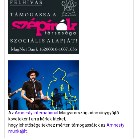
Az
Amnesty International
Magyarország adománygyűjtő
követeként arra kérlek titeket,
hogy lehetőségeitekhez mérten támogassátok az
Amnesty
munkáját
.