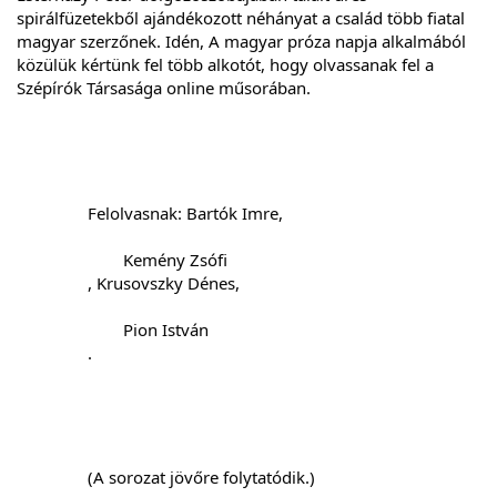
spirálfüzetekből ajándékozott néhányat a család több fiatal 
magyar szerzőnek. Idén, A magyar próza napja alkalmából 
közülük kértünk fel több alkotót, hogy olvassanak fel a 
Szépírók Társasága online műsorában.
		Felolvasnak: Bartók Imre,

Kemény Zsófi
		, Krusovszky Dénes,

Pion István
		.
		(A sorozat jövőre folytatódik.)