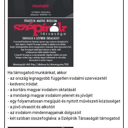
Ha támogatod munkánkat, akkor
- az ország legnagyobb független irodalmi szervezetét
- kedvenc íróidat
- a kortárs magyar irodalom oktatását
- a minőségi magyar irodalom jelenét és jövőjét
- egy folyamatosan megújuló és nyitott művészeti közösséget
- a jövő olvasóit és alkotóit
- az irodalom mindennapjainak dolgozóit
- két szóban összefoglalva: a Szépírók Társaságát támogatod