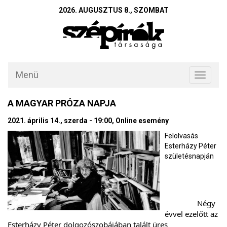
2026. AUGUSZTUS 8., SZOMBAT
Menü
Toggle
navigati
A MAGYAR PRÓZA NAPJA
2021. április 14., szerda - 19:00, Online esemény
Felolvasás
Esterházy Péter
születésnapján
		Négy 
évvel ezelőtt az 
Esterházy Péter dolgozószobájában talált üres 