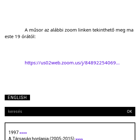
		A műsor az alábbi zoom linken tekinthető meg ma 
este 19 órától:
https://us02web.zoom.us/j/84892254069...
ENGLISH
OK
1997
>>>>
A Társaság honlapja (2005-2015)
>>>>