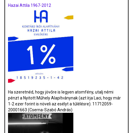
Hazai Attila 1967-2012
Ha szeretnéd, hogy jövőre is legyen atomfény, utalj némi
pénzt a Nyitott Műhely Alapítványnak (azt írja Laci, hogy már
1-2 ezer forint is növeli az esélyt a túlélésre). 11712059-
20001663 (Cserna-Szabó András)