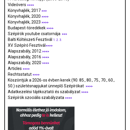
Videóvers
>>>>
Könyvhajlék, 2017
>>>
Könyvhajlék, 2020
>>>>
Könyvhajlék, 2023
>>>>
Budapest-töredékek
>>>>
Szépírók youtube csatornája
>>>
Balti Költészeti Fesztivál
1.
2.
3.
XV. Szépíró Fesztivál
>>>>
Alapszabály, 2012
>>>>
Alapszabály, 2016
>>>>
Alapszabály, 2020
>>>>
Articles
>>>>
Rechtsstatut
>>>>
Köszöntjük a 2026-os évben kerek (90. 85., 80., 75., 70., 60.,
50.) születésnapjukat ünneplő Szépírókat
>>>>
Adatkezelési tájékoztató és szabályzat
>>>
>
Szépírók szociális szabályzata
>>>>