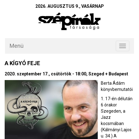
2026. AUGUSZTUS 9., VASÁRNAP
Menü
Toggle
navigati
A KÍGYÓ FEJE
2020. szeptember 17., csütörtök - 18:00, Szeged + Budapest
Berta Ádám
könyvbemutatói
1. 17-én délután
6 órakor
Szegeden, a
Jazz
kocsmában
(Kálmányi Lajos
u. 34.) A