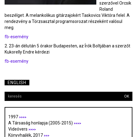
szerzővel Orcsik
Roland
beszélget. A melankolikus gitárzajokért Taskovics Viktóra felel. A
rendezvény a Törzsasztal programsorozat részeként valósul
meg.
fb-esemény
2. 23-án délután 5 órakor Budapesten, az Írók Boltjában a szerzőt
Kukorelly Endre kérdezi
fb-esemény
ENGLISH
OK
1997
>>>>
A Társaság honlapja (2005-2015)
>>>>
Videóvers
>>>>
Könyvhajlék, 2017
>>>