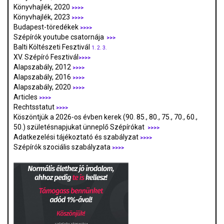
Könyvhajlék, 2020
>>>>
Könyvhajlék, 2023
>>>>
Budapest-töredékek
>>>>
Szépírók youtube csatornája
>>>
Balti Költészeti Fesztivál
1.
2.
3.
XV. Szépíró Fesztivál
>>>>
Alapszabály, 2012
>>>>
Alapszabály, 2016
>>>>
Alapszabály, 2020
>>>>
Articles
>>>>
Rechtsstatut
>>>>
Köszöntjük a 2026-os évben kerek (90. 85., 80., 75., 70., 60.,
50.) születésnapjukat ünneplő Szépírókat
>>>>
Adatkezelési tájékoztató és szabályzat
>>>
>
Szépírók szociális szabályzata
>>>>