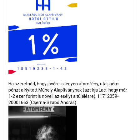
Ha szeretnéd, hogy jövőre is legyen atomfény, utalj némi
pénzt a Nyitott Műhely Alapítványnak (azt írja Laci, hogy már
1-2 ezer forint is növeli az esélyt a túlélésre). 11712059-
20001663 (Cserna-Szabó András)