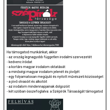
Ha támogatod munkánkat, akkor
- az ország legnagyobb független irodalmi szervezetét
- kedvenc íróidat
- a kortárs magyar irodalom oktatását
- a minőségi magyar irodalom jelenét és jövőjét
- egy folyamatosan megújuló és nyitott művészeti közösséget
- a jövő olvasóit és alkotóit
- az irodalom mindennapjainak dolgozóit
- két szóban összefoglalva: a Szépírók Társaságát támogatod