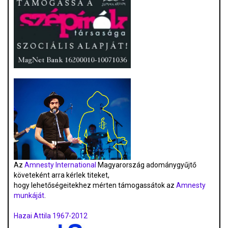
Az
Amnesty International
Magyarország adománygyűjtő
követeként arra kérlek titeket,
hogy lehetőségeitekhez mérten támogassátok az
Amnesty
munkáját
.
Hazai Attila 1967-2012