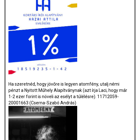
Ha szeretnéd, hogy jövőre is legyen atomfény, utalj némi
pénzt a Nyitott Műhely Alapítványnak (azt írja Laci, hogy már
1-2 ezer forint is növeli az esélyt a túlélésre). 11712059-
20001663 (Cserna-Szabó András)