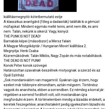
kiállításmegnyitó-kötetbemutató estje
A klasszikus avantgárd (főleg a dadaisták) találták ki a gémüst
műfajokat. Mindent egymás mellé tenni, amit nem illik, és ami
nem. Talán, nekünk is sikerül. Vagy, kisnyúl.
THE PUNK IS NOT DEAD!
Barnabás képei (másodszor) a Mersz falain
A Magyar Mozgóképtár / Hungarian Movin’ kiállítása 2.
Megnyitja: Henk Csaba
Közreműködnek: Talán Miklós, Nagy Zopán és más notabilitások.
THE DEAD IS NOT PUNK!
Konok Péter konok szövegei
Határozottan szavalnak-beszélnek-motyognak: a szerző és az
Opál Színház
„Sok mondanivalóm van magamról. Gyakran úgy érzem, hogy
ezeket már többnyire elmondtam, aztán mégsem. Történész
vagyok és anarchista, ebben a sorrendben. Ez némileg a korral jár:
régebben a sorrend fordított volt, sőt mostanában újra
megfordulni érzem. A történelemben mindig a lázadás érdekelt, a
keretek feszegetése; anarchistaként pedig igyekeztem lázadni és