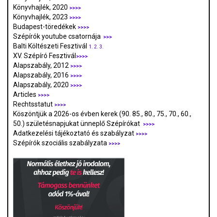
Könyvhajlék, 2020
>>>>
Könyvhajlék, 2023
>>>>
Budapest-töredékek
>>>>
Szépírók youtube csatornája
>>>
Balti Költészeti Fesztivál
1.
2.
3.
XV. Szépíró Fesztivál
>>>>
Alapszabály, 2012
>>>>
Alapszabály, 2016
>>>>
Alapszabály, 2020
>>>>
Articles
>>>>
Rechtsstatut
>>>>
Köszöntjük a 2026-os évben kerek (90. 85., 80., 75., 70., 60.,
50.) születésnapjukat ünneplő Szépírókat
>>>>
Adatkezelési tájékoztató és szabályzat
>>>
>
Szépírók szociális szabályzata
>>>>