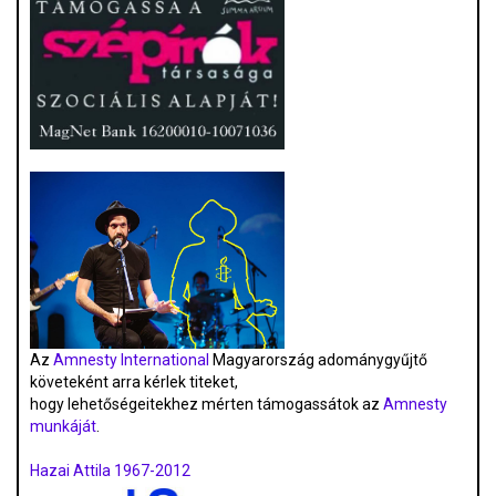
Az
Amnesty International
Magyarország adománygyűjtő
követeként arra kérlek titeket,
hogy lehetőségeitekhez mérten támogassátok az
Amnesty
munkáját
.
Hazai Attila 1967-2012