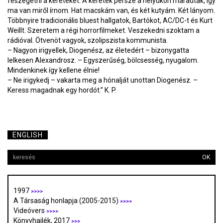
feszegetni a kereteket. A keretek persze a helyükön maradtak, így
ma van miről írnom. Hat macskám van, és két kutyám. Két lányom.
Többnyire tradicionális bluest hallgatok, Bartókot, AC/DC-t és Kurt
Weillt. Szeretem a régi horrorfilmeket. Veszekedni szoktam a
rádióval. Ötvenöt vagyok, szolipszista kommunista.
– Nagyon irigyellek, Diogenész, az életedért – bizonygatta
lelkesen Alexandrosz. – Egyszerűség, bölcsesség, nyugalom.
Mindenkinek így kellene élnie!
– Ne irigykedj – vakarta meg a hónalját unottan Diogenész. –
Keress magadnak egy hordót.” K. P.
ENGLISH
OK
1997
>>>>
A Társaság honlapja (2005-2015)
>>>>
Videóvers
>>>>
Könyvhajlék, 2017
>>>