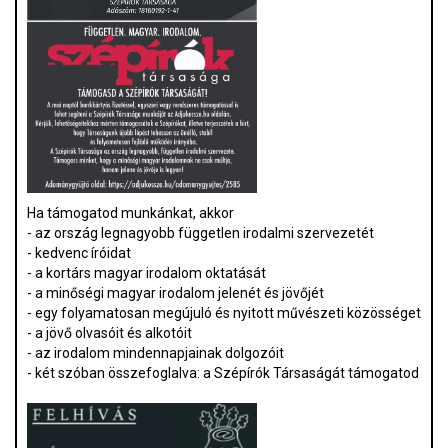
Ha támogatod munkánkat, akkor
- az ország legnagyobb független irodalmi szervezetét
- kedvenc íróidat
- a kortárs magyar irodalom oktatását
- a minőségi magyar irodalom jelenét és jövőjét
- egy folyamatosan megújuló és nyitott művészeti közösséget
- a jövő olvasóit és alkotóit
- az irodalom mindennapjainak dolgozóit
- két szóban összefoglalva: a Szépírók Társaságát támogatod