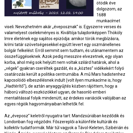
ötödik éve
dolgozom, az
1688
munkacímet
viseli. Nevezhetném akár „éveposznak” is. Egyszerre verses és
valamelyest cselekményes is. Kiváltója tulajdonképpen Thököly
Imre életének egy sajátos epizódja: amikor török megbízásra,
krími tatár szövetségesekkel együtt levert egy oszmánellenes
bolgár felkelést. Erről semmit sem tudtam, és utánamentem az
összefüggéseknek. Azok pedig messzire elvezetnek, egy olyan
korba, ahol még sok helyütt nem voltak szilárd határok, ahol a
„végek” gyakran cseréltek gazdát, és a „köztes” vidékekért folyó
csatározás került a politika centrumába. A mű Mars hadistenhez
kapcsolódó elbeszélésnek indult (volt ilyen munkacíme is, hogy
„Hadtérítő”), de aztán anyaggyűjtés közben rájöttem, hogy a
háború változó eszközökkel ugyan, de hasonló emberi
mentalitással folyik mindenütt, az érdekes variációk valójában az
egyes régiók hagyományaiban lelhetők fel.
Az „éveposz” keletről nyugatra tart: Mandzsúriában kezdődik és
Londonban fog végződni. Főszereplői a különféle kultúrák és
kollektív tudatformák. Már túl vagyok a Távol-Keleten, Szibérián és