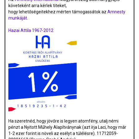
követeként arra kérlek titeket,
hogy lehetőségeitekhez mérten támogassátok az
Amnesty
munkáját
.
Hazai Attila 1967-2012
Ha szeretnéd, hogy jövőre is legyen atomfény, utalj némi
pénzt a Nyitott Műhely Alapítványnak (azt írja Laci, hogy már
1-2 ezer forint is növeli az esélyt a túlélésre). 11712059-