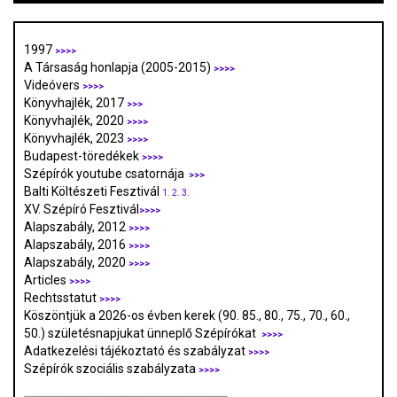
1997
>>>>
A Társaság honlapja (2005-2015)
>>>>
Videóvers
>>>>
Könyvhajlék, 2017
>>>
Könyvhajlék, 2020
>>>>
Könyvhajlék, 2023
>>>>
Budapest-töredékek
>>>>
Szépírók youtube csatornája
>>>
Balti Költészeti Fesztivál
1.
2.
3.
XV. Szépíró Fesztivál
>>>>
Alapszabály, 2012
>>>>
Alapszabály, 2016
>>>>
Alapszabály, 2020
>>>>
Articles
>>>>
Rechtsstatut
>>>>
Köszöntjük a 2026-os évben kerek (90. 85., 80., 75., 70., 60.,
50.) születésnapjukat ünneplő Szépírókat
>>>>
Adatkezelési tájékoztató és szabályzat
>>>
>
Szépírók szociális szabályzata
>>>>