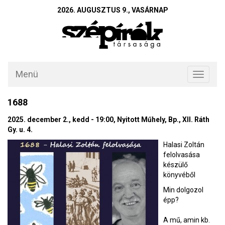
2026. AUGUSZTUS 9., VASÁRNAP
Menü
Toggle
navigati
1688
2025. december 2., kedd - 19:00, Nyitott Műhely, Bp., XII. Ráth
Gy. u. 4.
Halasi Zoltán
felolvasása
készülő
könyvéből
Min dolgozol
épp?
A mű, amin kb.