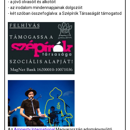
- a jövő olvasóit és alkotóit
- az irodalom mindennapjainak dolgozóit
- két szóban összefoglalva: a Szépírók Társaságát támogatod
Az
Amnesty International
Magyarország adománygyűjtő