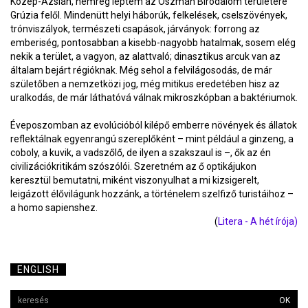
Közép-Ázsián, nemrég léptem az Oszmán Birodalom területére
Grúzia felől. Mindenütt helyi háborúk, felkelések, cselszövények,
trónviszályok, természeti csapások, járványok: forrong az
emberiség, pontosabban a kisebb-nagyobb hatalmak, sosem elég
nekik a terület, a vagyon, az alattvaló; dinasztikus arcuk van az
általam bejárt régióknak. Még sehol a felvilágosodás, de már
születőben a nemzetközi jog, még mitikus eredetében hisz az
uralkodás, de már láthatóvá válnak mikroszkópban a baktériumok.
Éveposzomban az evolúcióból kilépő emberre növények és állatok
reflektálnak egyenrangú szereplőként – mint például a ginzeng, a
coboly, a kuvik, a vadszőlő, de ilyen a szakszaul is –, ők az én
civilizációkritikám szószólói. Szeretném az ő optikájukon
keresztül bemutatni, miként viszonyulhat a mi kizsigerelt,
leigázott élővilágunk hozzánk, a történelem szelfiző turistáihoz –
a homo sapienshez.
(
Litera - A hét írója)
ENGLISH
OK