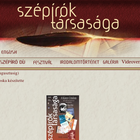
Videover
ugusztusig)
oska készítette