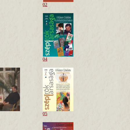
02
04
05