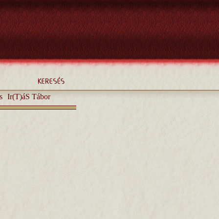
s
Ir(T)áS Tábor