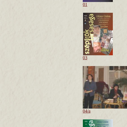
01
03
04/a