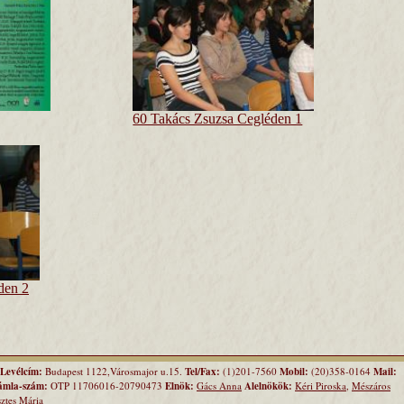
60 Takács Zsuzsa Cegléden 1
den 2
Levélcím:
Budapest 1122,Városmajor u.15.
Tel/Fax:
(1)201-7560
Mobil:
(20)358-0164
Mail:
ámla-szám:
OTP 11706016-20790473
Elnök:
Gács Anna
Alelnökök:
Kéri Piroska
,
Mészáros
ztes Mária