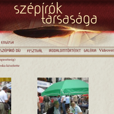
Videover
ugusztusig)
oska készítette