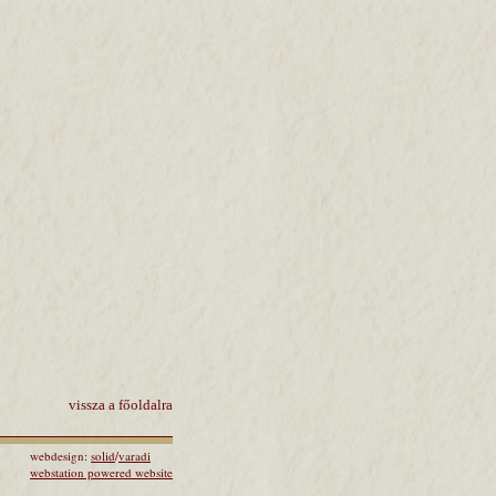
vissza a főoldalra
webdesign:
solid
/
varadi
webstation powered website