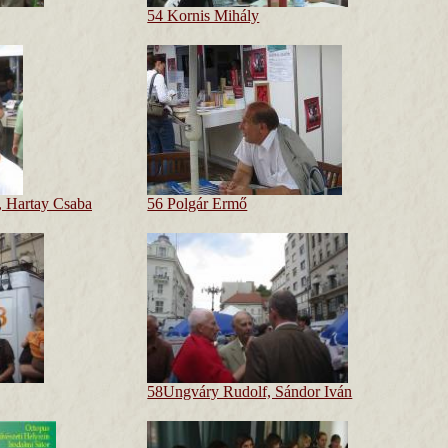
54 Kornis Mihály
, Hartay Csaba
56 Polgár Ermő
58Ungváry Rudolf, Sándor Iván