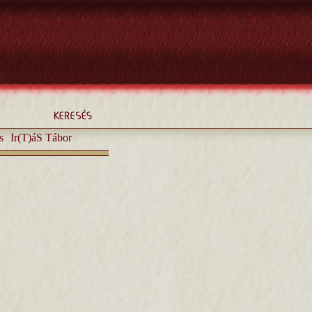
s
Ir(T)áS Tábor