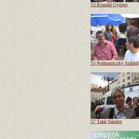
53 Konrád György
55 Podmaniczky Szilárd
57 Tatár Sándor