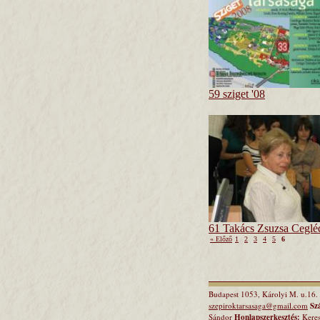
59 sziget '08
61 Takács Zsuzsa Ceglé
« Előző
1
2
3
4
5
6
Budapest 1053, Károlyi M. u.16.
szepiroktarsasaga@gmail.com
Sz
Sándor
Honlapszerkesztés:
Keres